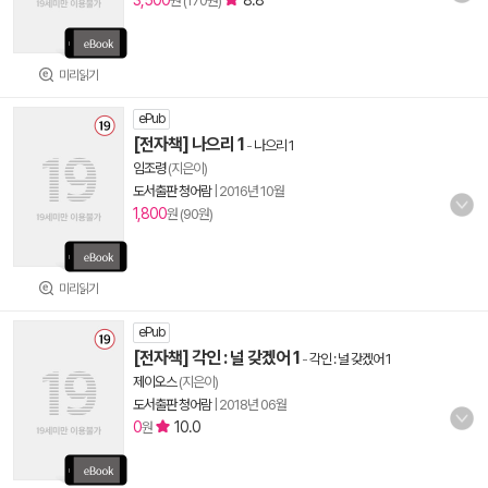
3,500
8.8
원 (170원)
미리읽기
ePub
[전자책] 나으리 1
-
나으리 1
임조령
(지은이)
도서출판 청어람
|
2016년 10월
1,800
원 (90원)
미리읽기
ePub
[전자책] 각인 : 널 갖겠어 1
-
각인 : 널 갖겠어 1
제이오스
(지은이)
도서출판 청어람
|
2018년 06월
0
10.0
원