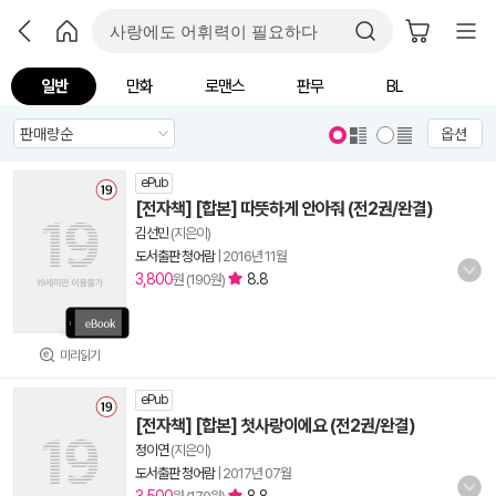
일반
만화
로맨스
판무
BL
옵션
ePub
[전자책] [합본] 따뜻하게 안아줘 (전2권/완결)
김선민
(지은이)
도서출판 청어람
|
2016년 11월
3,800
8.8
원 (190원)
미리읽기
ePub
[전자책] [합본] 첫사랑이에요 (전2권/완결)
정이연
(지은이)
도서출판 청어람
|
2017년 07월