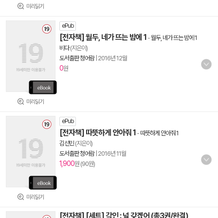
미리읽기
ePub
[전자책] 월두, 네가 뜨는 밤에 1
-
월두, 네가 뜨는 밤에 1
비다
(지은이)
도서출판 청어람
|
2016년 12월
0
원
미리읽기
ePub
[전자책] 따뜻하게 안아줘 1
-
따뜻하게 안아줘 1
김선민
(지은이)
도서출판 청어람
|
2016년 11월
1,900
원 (90원)
미리읽기
[전자책] [세트] 각인 : 널 갖겠어 (총3권/완결)