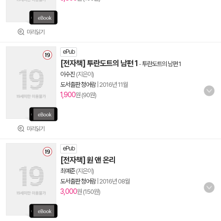
미리읽기
ePub
[전자책] 투란도트의 남편 1
-
투란도트의 남편 1
이수진
(지은이)
도서출판 청어람
|
2016년 11월
1,900
원 (90원)
미리읽기
ePub
[전자책] 원 앤 온리
최예준
(지은이)
도서출판 청어람
|
2016년 08월
3,000
원 (150원)