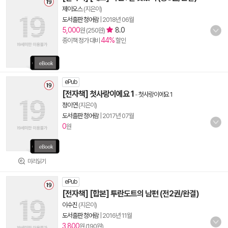
제이오스
(지은이)
도서출판 청어람
|
2018년 06월
5,000
8.0
원 (250원)
44%
종이책 정가 대비
할인
ePub
[전자책] 첫사랑이에요 1
-
첫사랑이에요 1
정이연
(지은이)
도서출판 청어람
|
2017년 07월
0
원
미리읽기
ePub
[전자책] [합본] 투란도트의 남편 (전2권/완결)
이수진
(지은이)
도서출판 청어람
|
2016년 11월
3,800
원 (190원)