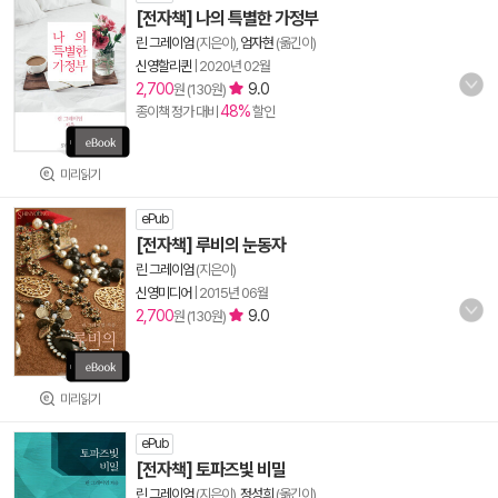
[전자책] 나의 특별한 가정부
린 그레이엄
(지은이),
엄자현
(옮긴이)
신영할리퀸
|
2020년 02월
2,700
9.0
원 (130원)
48%
종이책 정가 대비
할인
미리읽기
ePub
[전자책] 루비의 눈동자
린 그레이엄
(지은이)
신영미디어
|
2015년 06월
2,700
9.0
원 (130원)
미리읽기
ePub
[전자책] 토파즈빛 비밀
린 그레이엄
(지은이),
정성희
(옮긴이)