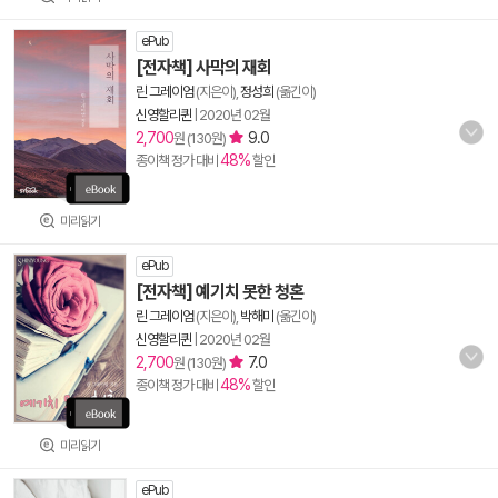
ePub
[전자책] 사막의 재회
린 그레이엄
(지은이),
정성희
(옮긴이)
신영할리퀸
|
2020년 02월
2,700
9.0
원 (130원)
48%
종이책 정가 대비
할인
미리읽기
ePub
[전자책] 예기치 못한 청혼
린 그레이엄
(지은이),
박해미
(옮긴이)
신영할리퀸
|
2020년 02월
2,700
7.0
원 (130원)
48%
종이책 정가 대비
할인
미리읽기
ePub