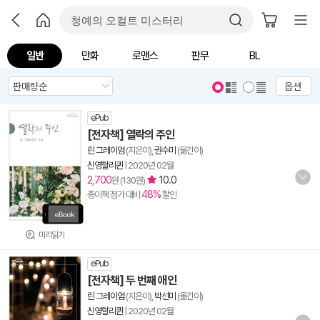
일반
만화
로맨스
판무
BL
옵션
ePub
[전자책] 열락의 주인
린 그레이엄
(지은이),
권수미
(옮긴이)
신영할리퀸
|
2020년 02월
2,700
10.0
원 (130원)
48%
종이책 정가 대비
할인
미리읽기
ePub
[전자책] 두 번째 애인
린 그레이엄
(지은이),
박선미
(옮긴이)
신영할리퀸
|
2020년 02월