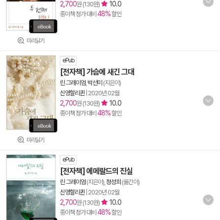
2,700
10.0
원 (130원)
48%
종이책 정가 대비
할인
미리읽기
ePub
[전자책] 가슴에 새긴 그대
린 그레이엄
,
박선미
(지은이)
신영할리퀸
|
2020년 02월
2,700
10.0
원 (130원)
48%
종이책 정가 대비
할인
미리읽기
ePub
[전자책] 에메랄드의 진실
린 그레이엄
(지은이),
정성희
(옮긴이)
신영할리퀸
|
2020년 02월
2,700
10.0
원 (130원)
48%
종이책 정가 대비
할인