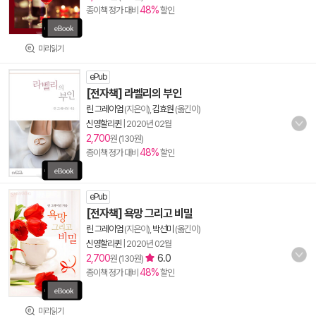
48%
종이책 정가 대비
할인
미리읽기
ePub
[전자책] 라벨리의 부인
린 그레이엄
(지은이),
김효원
(옮긴이)
신영할리퀸
|
2020년 02월
2,700
원 (130원)
48%
종이책 정가 대비
할인
ePub
[전자책] 욕망 그리고 비밀
린 그레이엄
(지은이),
박선미
(옮긴이)
신영할리퀸
|
2020년 02월
2,700
6.0
원 (130원)
48%
종이책 정가 대비
할인
미리읽기