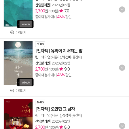
신영할리퀸
|
2020년 02월
2,700
7.0
원 (130원)
48%
종이책 정가 대비
할인
미리읽기
ePub
[전자책] 유혹이 지배하는 밤
린 그레이엄
(지은이),
박선미
(옮긴이)
신영할리퀸
|
2020년 02월
2,700
9.0
원 (130원)
48%
종이책 정가 대비
할인
미리읽기
ePub
[전자책] 오만한 그 남자
린 그레이엄
(지은이),
정성희
(옮긴이)
신영할리퀸
|
2020년 02월
2,700
8.0
원 (130원)