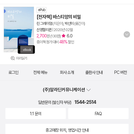
ePub
[전자책] 바스티앙의 비밀
린 그레이엄
(지은이),
박선미
(옮긴이)
신영할리퀸
|
2020년 02월
2,700
6.0
원 (130원)
48%
종이책 정가 대비
할인
미리읽기
로그인
전체 메뉴
회사 소개
출판사 안내
PC 버전
(주)알라딘커뮤니케이션
1544-2514
일반문의 (발신자 부담)
1:1 문의
FAQ
중고매장 위치, 영업시간 안내