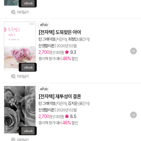
미리읽기
ePub
[전자책] 도둑맞은 아이
린 그레이엄
(지은이),
최정민
(옮긴이)
신영할리퀸
|
2020년 02월
2,700
9.3
원 (130원)
48%
종이책 정가 대비
할인
미리읽기
ePub
[전자책] 재투성이 결혼
린 그레이엄
(지은이),
김지은
(옮긴이)
신영할리퀸
|
2020년 02월
2,700
8.5
원 (130원)
48%
종이책 정가 대비
할인
미리읽기