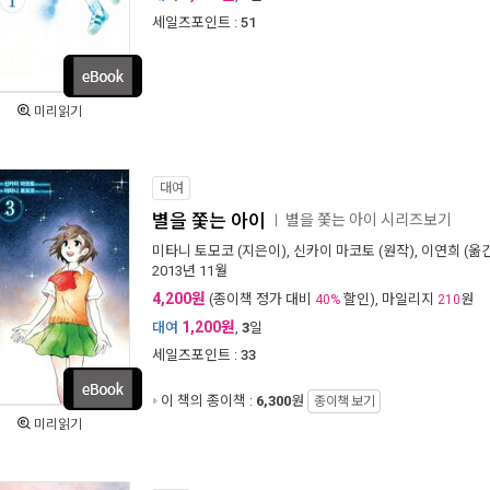
세일즈포인트 :
51
미리읽기
대여
별을 쫓는 아이
별을 쫓는 아이 시리즈보기
ㅣ
미타니 토모코
(지은이),
신카이 마코토
(원작),
이연희
(옮긴
2013년 11월
4,200원
(종이책 정가 대비
할인), 마일리지
원
40%
210
1,200원
대여
,
3
일
세일즈포인트 :
33
이 책의 종이책 :
6,300
원
종이책 보기
미리읽기