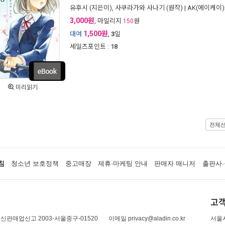
유후시
(지은이),
사쿠라가와 사나기
(원작) |
AK(에이케이
3,000원
, 마일리지
원
150
1,500원
대여
,
3
일
세일즈포인트 :
18
미리읽기
전체
침
청소년 보호정책
중고매장
제휴·마케팅 안내
판매자 매니저
출판사·
고객
신판매업신고 2003-서울중구-01520
이메일 privacy@aladin.co.kr
서울시