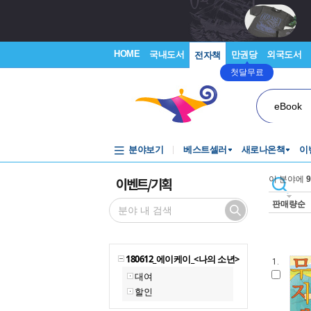
HOME
국내도서
만권당
외국도서
전자책
첫달무료
eBook
분야보기
베스트셀러
새로나온책
이
이벤트/기획
이 분야에
9
판매량순
180612_에이케이_<나의 소년>
1.
대여
할인