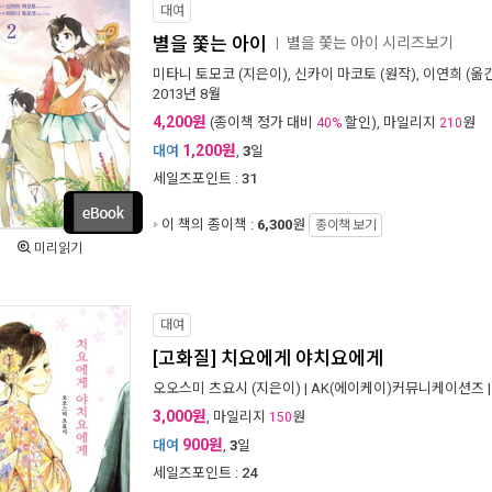
대여
별을 쫓는 아이
별을 쫓는 아이 시리즈보기
ㅣ
미타니 토모코
(지은이),
신카이 마코토
(원작),
이연희
(옮긴
2013년 8월
4,200원
(종이책 정가 대비
할인), 마일리지
원
40%
210
1,200원
대여
,
3
일
세일즈포인트 :
31
이 책의 종이책 :
6,300
원
종이책 보기
미리읽기
대여
[고화질] 치요에게 야치요에게
오오스미 츠요시
(지은이) |
AK(에이케이)커뮤니케이션즈
3,000원
, 마일리지
원
150
900원
대여
,
3
일
세일즈포인트 :
24