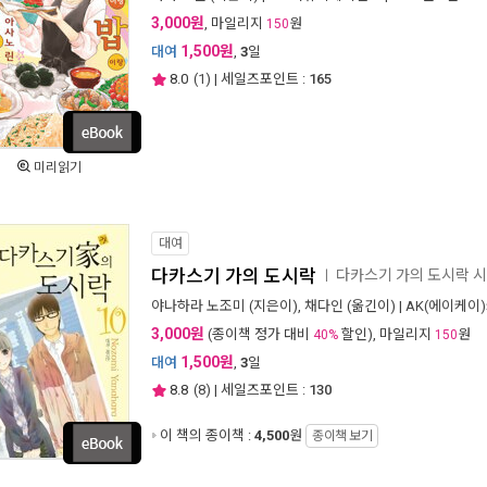
3,000원
, 마일리지
원
150
1,500원
대여
,
3
일
8.0
(
1
) | 세일즈포인트 :
165
미리읽기
대여
다카스기 가의 도시락
다카스기 가의 도시락 
ㅣ
야나하라 노조미
(지은이),
채다인
(옮긴이) |
AK(에이케이
3,000원
(종이책 정가 대비
할인), 마일리지
원
40%
150
1,500원
대여
,
3
일
8.8
(
8
) | 세일즈포인트 :
130
이 책의 종이책 :
4,500
원
종이책 보기