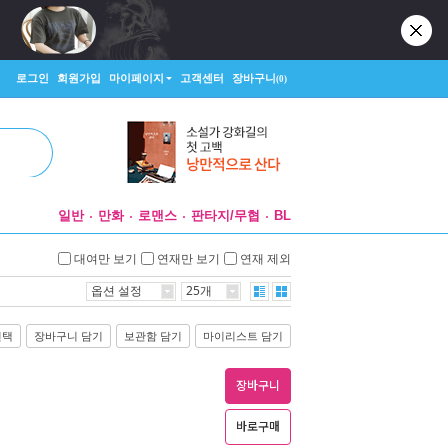
로그인
회원가입
마이페이지
고객센터
장바구니
(0)
일반
만화
로맨스
판타지/무협
BL
대여만 보기
연재만 보기
연재 제외
옵션 설정
25개
선택
장바구니 담기
보관함 담기
마이리스트 담기
장바구니
바로구매