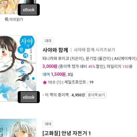
미리읽기
대여
사야와 함께
사야와 함께 시리즈보기
ㅣ
타니카와 후미코
(지은이),
문기업
(옮긴이) |
AK(에이케이
3,000원
(종이책 정가 대비
할인), 마일리지
원
45%
150
1,500원
대여
,
3
일
10.0
(
1
) | 세일즈포인트 :
19
이 책의 종이책 :
4,950
원
종이책 보기
대여
[고화질] 안녕 자전거 1