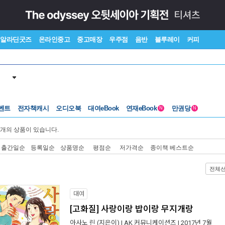
알라딘굿즈
온라인중고
중고매장
우주점
음반
블루레이
커피
벤트
전자책캐시
오디오북
대여eBook
연재eBook
만권당
N
N
개의 상품이 있습니다.
출간일순
등록일순
상품명순
평점순
저가격순
종이책 베스트순
전체
대여
[고화질] 사랑이랑 밥이랑 무지개랑
아사노 린
(지은이) |
AK 커뮤니케이션즈
| 2017년 7월