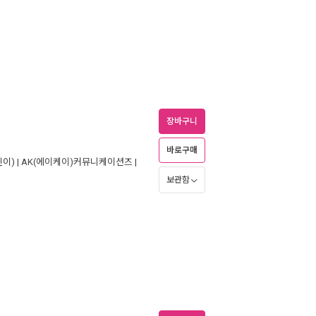
장바구니
바로구매
이) |
AK(에이케이)커뮤니케이션즈
|
보관함