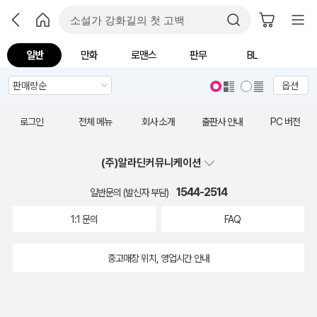
일반
만화
로맨스
판무
BL
옵션
로그인
전체 메뉴
회사 소개
출판사 안내
PC 버전
(주)알라딘커뮤니케이션
1544-2514
일반문의 (발신자 부담)
1:1 문의
FAQ
중고매장 위치, 영업시간 안내