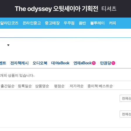
알라딘굿즈
온라인중고
중고매장
우주점
음반
블루레이
커피
벤트
전자책캐시
오디오북
대여eBook
연재eBook
만권당
N
N
개의 상품이 있습니다.
출간일순
등록일순
상품명순
평점순
저가격순
종이책 베스트순
전체
전체