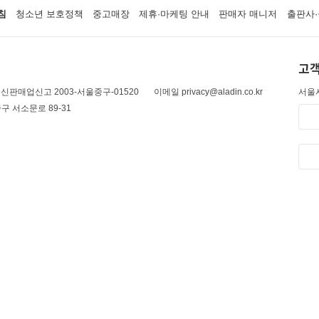
침
청소년 보호정책
중고매장
제휴·마케팅 안내
판매자 매니저
출판사·
고객
신판매업신고 2003-서울중구-01520
이메일 privacy@aladin.co.kr
서울시
구 서소문로 89-31