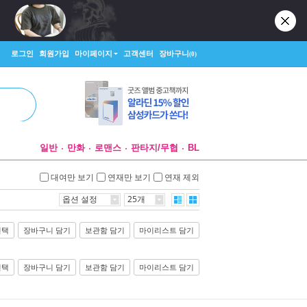
로그인
회원가입
마이페이지
고객센터
장바구니
(0)
일반
만화
로맨스
판타지/무협
BL
대여만 보기
연재만 보기
연재 제외
옵션 설정
25개
선택
장바구니 담기
보관함 담기
마이리스트 담기
선택
장바구니 담기
보관함 담기
마이리스트 담기