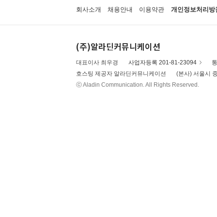
회사소개
채용안내
이용약관
개인정보처리방
(주)알라딘커뮤니케이션
대표이사 최우경
사업자등록 201-81-23094
통
호스팅 제공자 알라딘커뮤니케이션
(본사) 서울시 중
ⓒ Aladin Communication. All Rights Reserved.