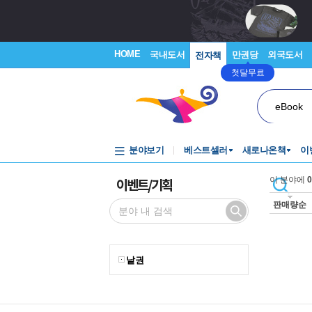
HOME
국내도서
만권당
외국도서
전자책
첫달무료
eBook
분야보기
베스트셀러
새로나온책
이
이벤트/기획
이 분야에
0
판매량순
낱권