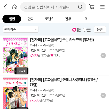
일반
만화
로맨스
판무
BL
옵션
[전자책] [고화질세트] 웃는 카노코씨 (총3권)
츠지타 리리코
(지은이)
대원씨아이(만화)
|
2014년 01월
7,500
10.0
원 (370원)
[전자책] [고화질세트] 연애니 사랑이니 (총11권/
완결)
츠지타 리리코
(지은이)
대원씨아이(만화)
|
2017년 06월
27,500
원 (1,370원)