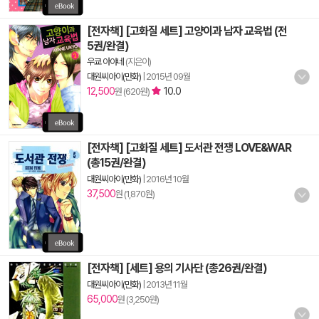
[전자책] [고화질 세트] 고양이과 남자 교육법 (전
5권/완결)
우쿄 아야네
(지은이)
대원씨아이(만화)
|
2015년 09월
12,500
10.0
원 (620원)
[전자책] [고화질 세트] 도서관 전쟁 LOVE&WAR
(총15권/완결)
대원씨아이(만화)
|
2016년 10월
37,500
원 (1,870원)
[전자책] [세트] 용의 기사단 (총26권/완결)
대원씨아이(만화)
|
2013년 11월
65,000
원 (3,250원)