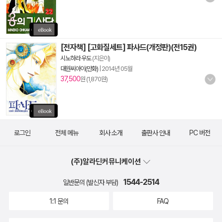
[전자책] [고화질세트] 파사드(개정판)(전15권)
시노하라 우도
(지은이)
대원씨아이(만화)
|
2014년 05월
37,500
원 (1,870원)
로그인
전체 메뉴
회사 소개
출판사 안내
PC 버전
(주)알라딘커뮤니케이션
1544-2514
일반문의 (발신자 부담)
1:1 문의
FAQ