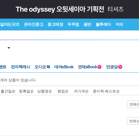
알라딘굿즈
온라인중고
중고매장
우주점
음반
블루레이
커피
벤트
전자책캐시
오디오북
대여eBook
연재eBook
만권당
N
N
개의 상품이 있습니다.
출간일순
등록일순
상품명순
평점순
저가격순
종이책 베스트순
전체
전체