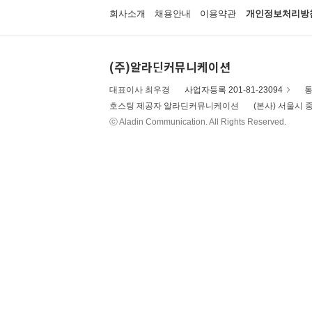
회사소개
채용안내
이용약관
개인정보처리방
(주)알라딘커뮤니케이션
대표이사 최우경
사업자등록 201-81-23094
통
호스팅 제공자 알라딘커뮤니케이션
(본사) 서울시 중
ⓒ Aladin Communication. All Rights Reserved.