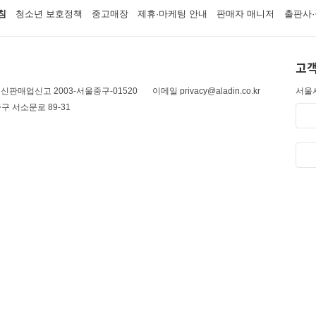
침
청소년 보호정책
중고매장
제휴·마케팅 안내
판매자 매니저
출판사·
고객
신판매업신고 2003-서울중구-01520
이메일 privacy@aladin.co.kr
서울시
구 서소문로 89-31