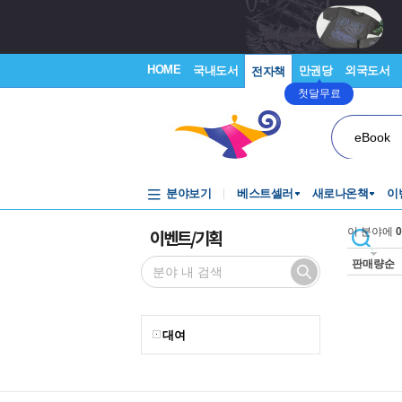
HOME
국내도서
만권당
외국도서
전자책
첫달무료
eBook
분야보기
베스트셀러
새로나온책
이
이벤트/기획
이 분야에
0
판매량순
대여