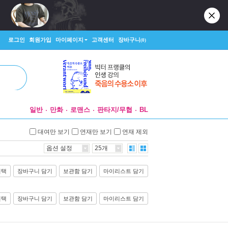
로그인
회원가입
마이페이지
고객센터
장바구니
(0)
일반
만화
로맨스
판타지/무협
BL
대여만 보기
연재만 보기
연재 제외
옵션 설정
25개
선택
장바구니 담기
보관함 담기
마이리스트 담기
선택
장바구니 담기
보관함 담기
마이리스트 담기