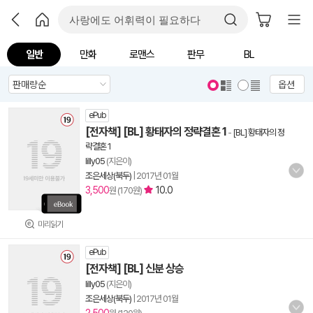
일반
만화
로맨스
판무
BL
옵션
ePub
[전자책] [BL] 황태자의 정략결혼 1
-
[BL] 황태자의 정
략결혼 1
lilly05
(지은이)
조은세상(북두)
|
2017년 01월
3,500
10.0
원 (170원)
미리읽기
ePub
[전자책] [BL] 신분 상승
lilly05
(지은이)
조은세상(북두)
|
2017년 01월