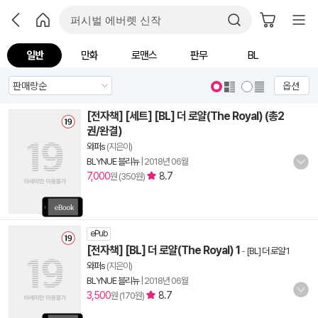
일반
만화
로맨스
판무
BL
옵션
[전자책] [세트] [BL] 더 로얄(The Royal) (총2
권/완결)
와퍼s
(지은이)
BLYNUE 블리뉴
|
2018년 06월
7,000
8.7
원 (350원)
ePub
[전자책] [BL] 더 로얄(The Royal) 1
-
[BL] 더 로얄 1
와퍼s
(지은이)
BLYNUE 블리뉴
|
2018년 06월
3,500
8.7
원 (170원)