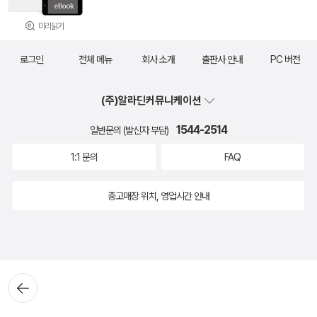
미리읽기
로그인
전체 메뉴
회사 소개
출판사 안내
PC 버전
(주)알라딘커뮤니케이션
1544-2514
일반문의 (발신자 부담)
1:1 문의
FAQ
중고매장 위치, 영업시간 안내
뒤로가
기