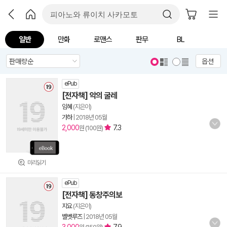
일반
만화
로맨스
판무
BL
옵션
ePub
[전자책] 악의 굴레
임혜
(지은이)
가하
|
2018년 05월
2,000
7.3
원 (100원)
미리읽기
ePub
[전자책] 동창주의보
지요
(지은이)
벨벳루즈
|
2018년 05월