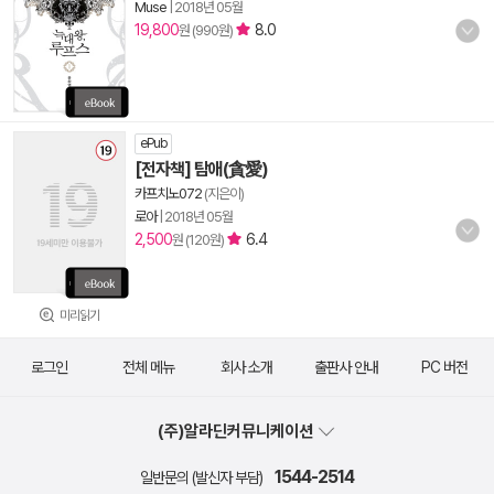
Muse
|
2018년 05월
19,800
8.0
원 (990원)
ePub
[전자책] 탐애(貪愛)
카프치노072
(지은이)
로아
|
2018년 05월
2,500
6.4
원 (120원)
미리읽기
로그인
전체 메뉴
회사 소개
출판사 안내
PC 버전
(주)알라딘커뮤니케이션
1544-2514
일반문의 (발신자 부담)