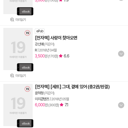
3,000
7.9
원 (150원)
미리읽기
ePub
[전자책] 사랑이 찾아오면
강선애
(지은이)
R
|
2018년 04월
3,500
6.6
원 (170원)
미리읽기
[전자책] [세트] 그대, 곁에 있어 (총2권/완결)
윤하정
(지은이)
이지콘텐츠
|
2018년 05월
6,000
7.1
원 (300원)