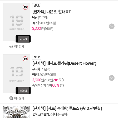
ePub
[전자책] 나쁜 짓 할래요?
탐탐
(지은이)
녹스
|
2018년 05월
3,300
원 (160원)
미리읽기
ePub
[전자책] 데저트 플라워(Desert Flower)
유리화
(지은이)
마롱
|
2018년 05월
3,600
6.3
원 (180원)
60%
종이책 정가 대비
할인
미리읽기
[전자책] [세트] 늑대왕, 루프스 (총10권/완결)
윤하영(초콜릿맛라떼)
(지은이)