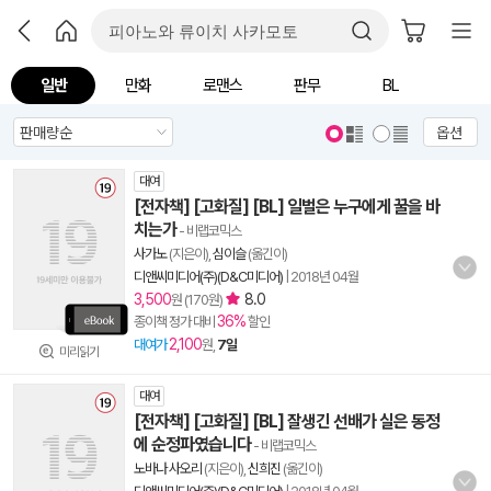
일반
만화
로맨스
판무
BL
옵션
대여
[전자책] [고화질] [BL] 일벌은 누구에게 꿀을 바
치는가
- 비랩코믹스
사가노
(지은이),
심이슬
(옮긴이)
디앤씨미디어(주)(D&C미디어)
|
2018년 04월
3,500
8.0
원 (170원)
36%
종이책 정가 대비
할인
2,100
대여가
원,
7일
미리읽기
대여
[전자책] [고화질] [BL] 잘생긴 선배가 실은 동정
에 순정파였습니다
- 비랩코믹스
노바나 사오리
(지은이),
신희진
(옮긴이)