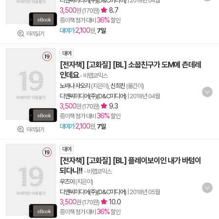
디앤씨미디어(주)(D&C미디어)
|
2018년 04월
3,500
8.7
원 (170원)
36%
종이책 정가 대비
할인
2,100
대여가
원,
7일
미리읽기
대여
[전자책] [고화질] [BL] 소꿉친구가 도M에 츤데레
인데요
- 비랩코믹스
노바나 사오리
(지은이),
신희진
(옮긴이)
디앤씨미디어(주)(D&C미디어)
|
2018년 04월
3,500
9.3
원 (170원)
36%
종이책 정가 대비
할인
2,100
대여가
원,
7일
미리읽기
대여
[전자책] [고화질] [BL] 플레이보이인 내가 바텀이
되다니!!
- 비랩코믹스
우즈이
(지은이)
디앤씨미디어(주)(D&C미디어)
|
2018년 05월
3,500
10.0
원 (170원)
36%
종이책 정가 대비
할인