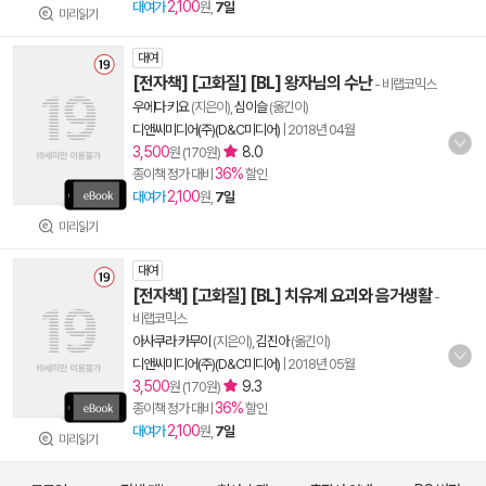
2,100
대여가
원,
7일
미리읽기
대여
[전자책] [고화질] [BL] 왕자님의 수난
- 비랩코믹스
우에다 키요
(지은이),
심이슬
(옮긴이)
디앤씨미디어(주)(D&C미디어)
|
2018년 04월
3,500
8.0
원 (170원)
36%
종이책 정가 대비
할인
2,100
대여가
원,
7일
미리읽기
대여
[전자책] [고화질] [BL] 치유계 요괴와 음거생활
-
비랩코믹스
아사쿠라 카무이
(지은이),
김진아
(옮긴이)
디앤씨미디어(주)(D&C미디어)
|
2018년 05월
3,500
9.3
원 (170원)
36%
종이책 정가 대비
할인
2,100
대여가
원,
7일
미리읽기