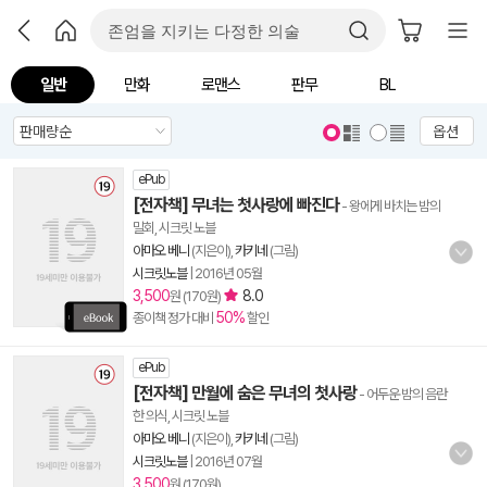
일반
만화
로맨스
판무
BL
옵션
ePub
[전자책] 무녀는 첫사랑에 빠진다
- 왕에게 바치는 밤의
밀회, 시크릿 노블
아마오 베니
(지은이),
카키네
(그림)
시크릿노블
|
2016년 05월
3,500
8.0
원 (170원)
50%
종이책 정가 대비
할인
ePub
[전자책] 만월에 숨은 무녀의 첫사랑
- 어두운 밤의 음란
한 의식, 시크릿 노블
아마오 베니
(지은이),
카키네
(그림)
시크릿노블
|
2016년 07월
3,500
원 (170원)