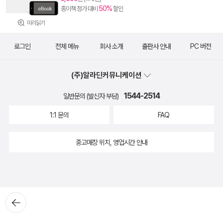
50%
종이책 정가 대비
할인
미리읽기
로그인
전체 메뉴
회사 소개
출판사 안내
PC 버전
(주)알라딘커뮤니케이션
1544-2514
일반문의 (발신자 부담)
1:1 문의
FAQ
중고매장 위치, 영업시간 안내
뒤로가
기