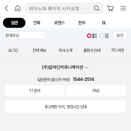
일반
만화
로맨스
판무
BL
옵션
로그인
전체 메뉴
회사 소개
출판사 안내
PC 버전
(주)알라딘커뮤니케이션
1544-2514
일반문의 (발신자 부담)
1:1 문의
FAQ
중고매장 위치, 영업시간 안내