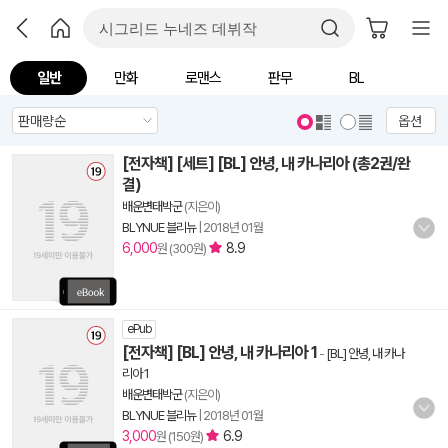
일반
만화
로맨스
판무
BL
옵션
[전자책] [세트] [BL] 안녕, 내 카나리아 (총2권/완
결)
배운변태박군
(지은이)
BLYNUE 블리뉴
|
2018년 01월
6,000
8.9
원 (300원)
ePub
[전자책] [BL] 안녕, 내 카나리아 1
-
[BL] 안녕, 내 카나
리아 1
배운변태박군
(지은이)
BLYNUE 블리뉴
|
2018년 01월
3,000
6.9
원 (150원)