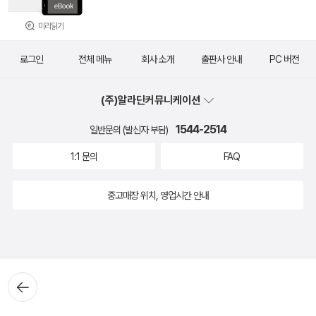
미리읽기
로그인
전체 메뉴
회사 소개
출판사 안내
PC 버전
(주)알라딘커뮤니케이션
1544-2514
일반문의 (발신자 부담)
1:1 문의
FAQ
중고매장 위치, 영업시간 안내
뒤로가
기