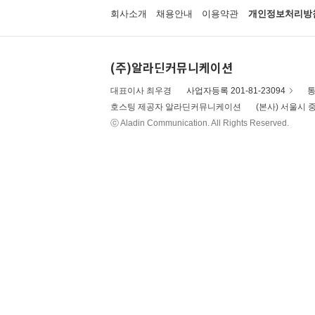
회사소개
채용안내
이용약관
개인정보처리방
(주)알라딘커뮤니케이션
대표이사 최우경
사업자등록 201-81-23094
통
호스팅 제공자 알라딘커뮤니케이션
(본사) 서울시 중
ⓒ Aladin Communication. All Rights Reserved.