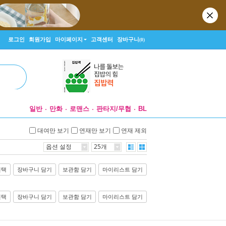
로그인
회원가입
마이페이지
고객센터
장바구니
(0)
일반
만화
로맨스
판타지/무협
BL
대여만 보기
연재만 보기
연재 제외
옵션 설정
25개
선택
장바구니 담기
보관함 담기
마이리스트 담기
선택
장바구니 담기
보관함 담기
마이리스트 담기