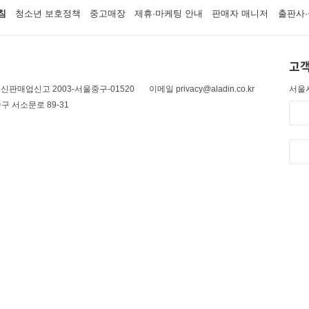
침
청소년 보호정책
중고매장
제휴·마케팅 안내
판매자 매니저
출판사·
고객
신판매업신고 2003-서울중구-01520
이메일 privacy@aladin.co.kr
서울시
구 서소문로 89-31