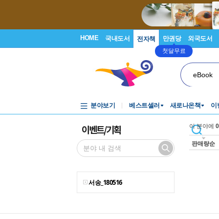
HOME
국내도서
만권당
외국도서
전자책
첫달무료
eBook
분야보기
베스트셀러
새로나온책
이
이벤트/기획
이 분야에
0
판매량순
서송_180516