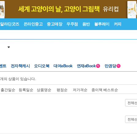
알라딘굿즈
온라인중고
중고매장
우주점
음반
블루레이
커피
벤트
전자책캐시
오디오북
대여eBook
연재eBook
만권당
N
N
개의 상품이 있습니다.
출간일순
등록일순
상품명순
평점순
저가격순
종이책 베스트순
전체
전체