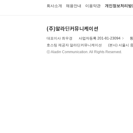
회사소개
채용안내
이용약관
개인정보처리방
(주)알라딘커뮤니케이션
대표이사 최우경
사업자등록 201-81-23094
통
호스팅 제공자 알라딘커뮤니케이션
(본사) 서울시 중
ⓒ Aladin Communication. All Rights Reserved.