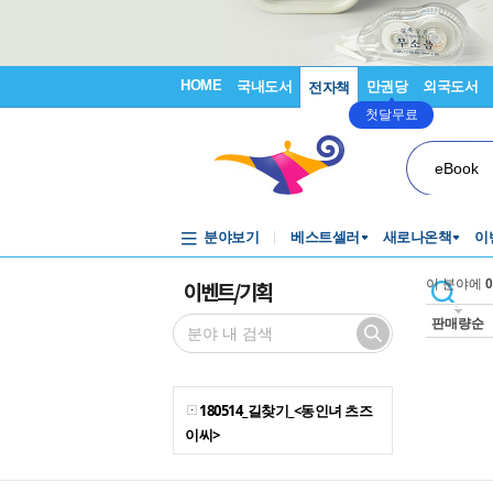
HOME
국내도서
만권당
외국도서
전자책
첫달무료
eBook
분야보기
베스트셀러
새로나온책
이
이벤트/기획
이 분야에
0
판매량순
180514_길찾기_<동인녀 츠즈
이씨>