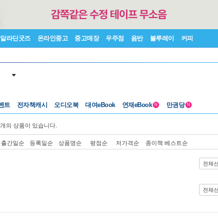
알라딘굿즈
온라인중고
중고매장
우주점
음반
블루레이
커피
벤트
전자책캐시
오디오북
대여eBook
연재eBook
만권당
N
N
개의 상품이 있습니다.
출간일순
등록일순
상품명순
평점순
저가격순
종이책 베스트순
전체
전체