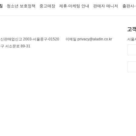
침
청소년 보호정책
중고매장
제휴·마케팅 안내
판매자 매니저
출판사·
고객
신판매업신고 2003-서울중구-01520
이메일 privacy@aladin.co.kr
서울시
구 서소문로 89-31