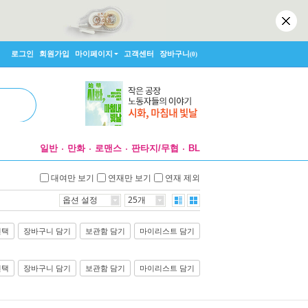
로그인
회원가입
마이페이지
고객센터
장바구니
(0)
일반
만화
로맨스
판타지/무협
BL
대여만 보기
연재만 보기
연재 제외
옵션 설정
25개
선택
장바구니 담기
보관함 담기
마이리스트 담기
선택
장바구니 담기
보관함 담기
마이리스트 담기