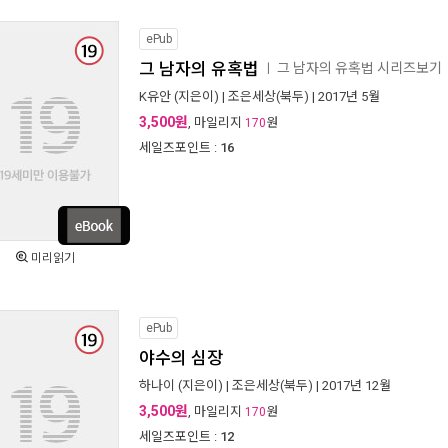
ePub
그 남자의 유혹법
그 남자의 유혹법 시리즈보기
ㅣ
K유안
(지은이) |
조은세상(북두)
| 2017년 5월
3,500원
, 마일리지
원
170
세일즈포인트 :
16
미리읽기
ePub
야수의 심장
하나이
(지은이) |
조은세상(북두)
| 2017년 12월
3,500원
, 마일리지
원
170
세일즈포인트 :
12