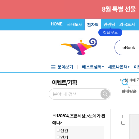
HOME
국내도서
만권당
외국도서
전자책
첫달무료
eBook
분야보기
베스트셀러
새로나온책
이
이벤트/기획
이 분야에
7
판매량순
180504_조은세상_<노예가 된
1.
애나>
신간
인기