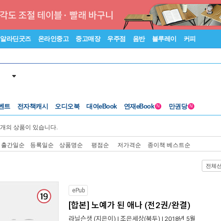
알라딘굿즈
온라인중고
중고매장
우주점
음반
블루레이
커피
벤트
전자책캐시
오디오북
대여eBook
연재eBook
만권당
N
N
개의 상품이 있습니다.
출간일순
등록일순
상품명순
평점순
저가격순
종이책 베스트순
전체
ePub
[합본] 노예가 된 애나 (전2권/완결)
라닐슨생
(지은이) |
조은세상(북두)
| 2018년 5월