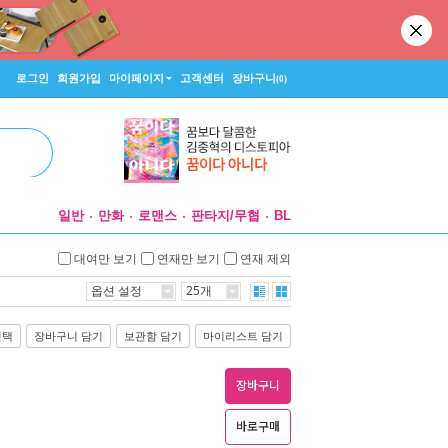
로그인
회원가입
마이페이지
고객센터
장바구니
(0)
일반
만화
로맨스
판타지/무협
BL
대여만 보기
연재만 보기
연재 제외
옵션 설정
25개
선택
장바구니 담기
보관함 담기
마이리스트 담기
장바구니
바로구매