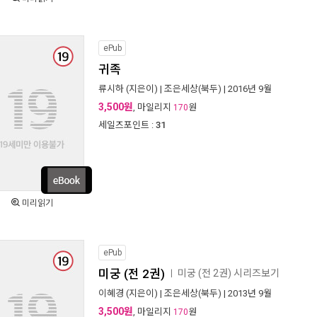
ePub
귀족
류시하
(지은이) |
조은세상(북두)
| 2016년 9월
3,500원
, 마일리지
원
170
세일즈포인트 :
31
미리읽기
ePub
미궁 (전 2권)
미궁 (전 2권) 시리즈보기
ㅣ
이혜경
(지은이) |
조은세상(북두)
| 2013년 9월
3,500원
, 마일리지
원
170