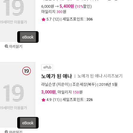
5,400원
6,000
원 →
(
할인)
10%
마일리지
원
300
5.7
(
12
) | 세일즈포인트 :
306
미리읽기
ePub
노예가 된 애나
노예가 된 애나 시리즈보기
ㅣ
라닐슨생
(지은이) |
조은세상(북두)
| 2018년 5월
3,000원
, 마일리지
원
150
4.9
(
11
) | 세일즈포인트 :
226
미리읽기