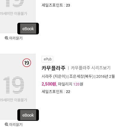
세일즈포인트 :
23
미리읽기
ePub
카무플라주
카무플라주 시리즈보기
ㅣ
시라주
(지은이) |
조은세상(북두)
| 2016년 2월
2,500원
, 마일리지
원
120
세일즈포인트 :
22
미리읽기