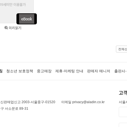
미리읽기
전체
침
청소년 보호정책
중고매장
제휴·마케팅 안내
판매자 매니저
출판사·
고객
신판매업신고 2003-서울중구-01520
이메일 privacy@aladin.co.kr
서울시
구 서소문로 89-31