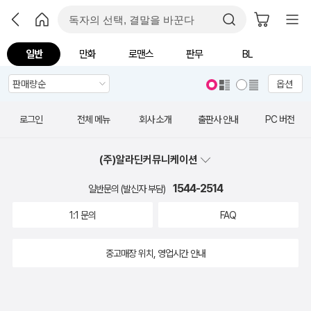
일반
만화
로맨스
판무
BL
옵션
로그인
전체 메뉴
회사 소개
출판사 안내
PC 버전
(주)알라딘커뮤니케이션
1544-2514
일반문의 (발신자 부담)
1:1 문의
FAQ
중고매장 위치, 영업시간 안내