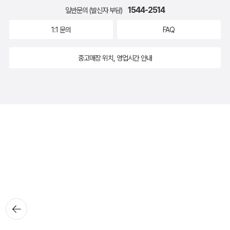
1544-2514
일반문의 (발신자 부담)
1:1 문의
FAQ
중고매장 위치, 영업시간 안내
뒤로가
기