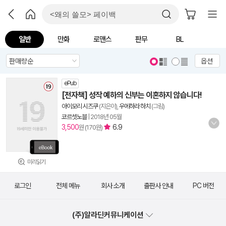
일반
만화
로맨스
판무
BL
옵션
ePub
[전자책] 성작 예하의 신부는 이혼하지 않습니다!
아이모리 시즈쿠
(지은이),
우에하라 하치
(그림)
코르셋노블
|
2018년 05월
3,500
6.9
원 (170원)
미리읽기
로그인
전체 메뉴
회사 소개
출판사 안내
PC 버전
(주)알라딘커뮤니케이션