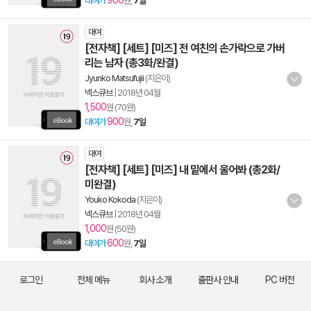
900
대여가
원,
7일
대여
[전자책] [세트] [미즈] 전 여친의 손가락으로 가버
리는 남자 (총3화/완결)
Jyunko Matsufujii
(지은이)
넥스큐브
|
2018년 04월
1,500
원 (70원)
900
대여가
원,
7일
대여
[전자책] [세트] [미즈] 내 밑에서 울어봐 (총2화/
미완결)
Youko Kokoda
(지은이)
넥스큐브
|
2018년 04월
1,000
원 (50원)
600
대여가
원,
7일
로그인
전체 메뉴
회사 소개
출판사 안내
PC 버전