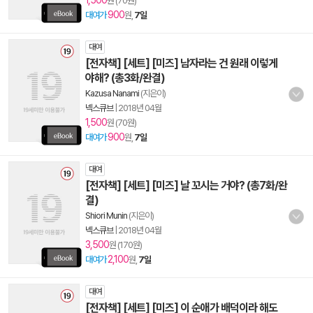
1,500
원 (70원)
900
대여가
원,
7일
대여
[전자책] [세트] [미즈] 남자라는 건 원래 이렇게
야해? (총3화/완결)
Kazusa Nanami
(지은이)
넥스큐브
|
2018년 04월
1,500
원 (70원)
900
대여가
원,
7일
대여
[전자책] [세트] [미즈] 날 꼬시는 거야? (총7화/완
결)
Shiori Munin
(지은이)
넥스큐브
|
2018년 04월
3,500
원 (170원)
2,100
대여가
원,
7일
대여
[전자책] [세트] [미즈] 이 순애가 배덕이라 해도