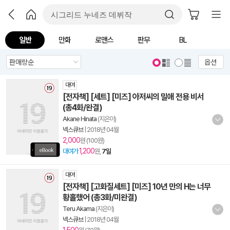
일반
만화
로맨스
판무
BL
옵션
대여
[전자책] [세트] [미즈] 아저씨의 밀애 전용 비서
(총4화/완결)
Akane Hinata
(지은이)
넥스큐브
|
2018년 04월
2,000
원 (100원)
1,200
대여가
원,
7일
대여
[전자책] [고화질세트] [미즈] 10년 만의 H는 너무
황홀했어 (총3화/미완결)
Teru Akama
(지은이)
넥스큐브
|
2018년 04월