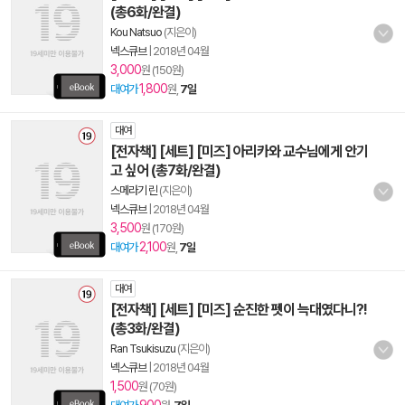
(총6화/완결)
Kou Natsuo
(지은이)
넥스큐브
|
2018년 04월
3,000
원 (150원)
1,800
대여가
원,
7일
대여
[전자책] [세트] [미즈] 아리카와 교수님에게 안기
고 싶어 (총7화/완결)
스메라기 린
(지은이)
넥스큐브
|
2018년 04월
3,500
원 (170원)
2,100
대여가
원,
7일
대여
[전자책] [세트] [미즈] 순진한 펫이 늑대였다니?!
(총3화/완결)
Ran Tsukisuzu
(지은이)
넥스큐브
|
2018년 04월
1,500
원 (70원)