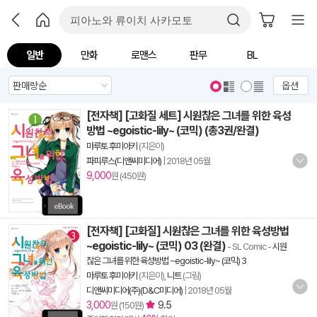
일반
만화
로맨스
판무
BL
옵션
[전자책] [고화질 세트] 시원찮은 그녀를 위한 육성
방법 ~egoistic-lily~ (코믹) (총3권/완결)
마루토 후미아키
(지은이)
파피루스(디앤씨미디어)
|
2018년 05월
9,000
원 (450원)
[전자책] [고화질] 시원찮은 그녀를 위한 육성방법
~egoistic-lily~ (코믹) 03 (완결)
- SL Comic
-
시원
찮은 그녀를 위한 육성방법 ~egoistic-lily~ (코믹) 3
마루토 후미아키
(지은이),
니트
(그림)
디앤씨미디어(주)(D&C미디어)
|
2018년 05월
3,000
9.5
원 (150원)