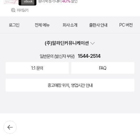
40%
종이책 정가 대비
할인
미리읽기
로그인
전체 메뉴
회사 소개
출판사 안내
PC 버전
(주)알라딘커뮤니케이션
1544-2514
일반문의 (발신자 부담)
1:1 문의
FAQ
중고매장 위치, 영업시간 안내
뒤로가
기