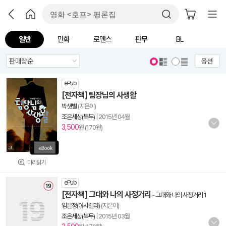
일반
만화
로맨스
판무
BL
옵션
ePub
[전자책] 팀장님의 사생활
박샛별
(지은이)
조은세상(북두)
|
2015년 04월
3,500
원 (170원)
미리읽기
ePub
[전자책] 그대와 나의 사정거리
-
그대와 나의 사정거리 1
임은정(아사렐라)
(지은이)
조은세상(북두)
|
2015년 03월