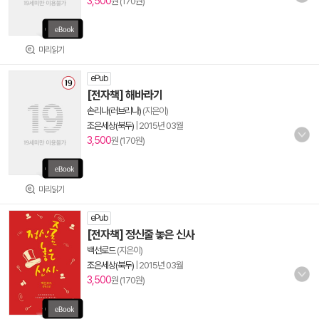
3,500
원 (170원)
미리읽기
ePub
[전자책] 해바라기
손리나(러브리나)
(지은이)
조은세상(북두)
|
2015년 03월
3,500
원 (170원)
미리읽기
ePub
[전자책] 정신줄 놓은 신사
백선로드
(지은이)
조은세상(북두)
|
2015년 03월
3,500
원 (170원)