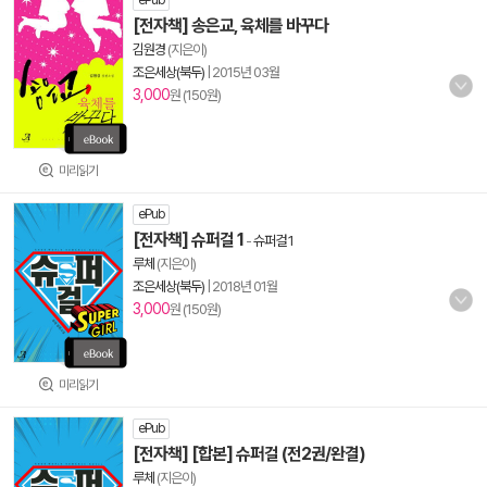
ePub
[전자책] 송은교, 육체를 바꾸다
김원경
(지은이)
조은세상(북두)
|
2015년 03월
3,000
원 (150원)
미리읽기
ePub
[전자책] 슈퍼걸 1
-
슈퍼걸 1
루체
(지은이)
조은세상(북두)
|
2018년 01월
3,000
원 (150원)
미리읽기
ePub
[전자책] [합본] 슈퍼걸 (전2권/완결)
루체
(지은이)