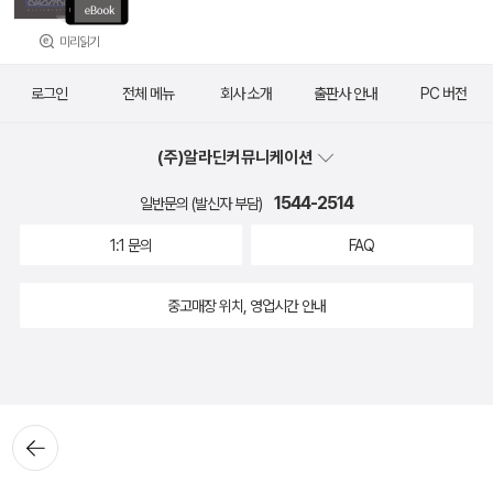
미리읽기
로그인
전체 메뉴
회사 소개
출판사 안내
PC 버전
(주)알라딘커뮤니케이션
1544-2514
일반문의 (발신자 부담)
1:1 문의
FAQ
중고매장 위치, 영업시간 안내
뒤로가
기