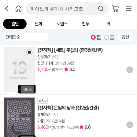
일반
만화
로맨스
판무
BL
옵션
[전자책] [세트] 추(追) (총3권/완결)
신윤희
(지은이)
신영미디어
|
2017년 09월
11,400
8.0
원 (570원)
ePub
[전자책] 은월의 남자 (전2권/완결)
류재현
(지은이)
마롱
|
2017년 04월
6,480
8.0
원 (10% 할인 / 320원)