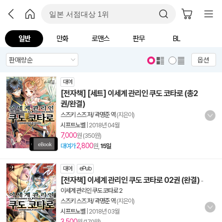
일반
만화
로맨스
판무
BL
옵션
대여
[전자책] [세트] 이세계 관리인 쿠도 코타로 (총2
권/완결)
스즈키 스즈 저/ 곽명준 역
(지은이)
시프트노벨
|
2018년 04월
7,000
원 (350원)
2,800
대여가
원,
15일
대여
ePub
[전자책] 이세계 관리인 쿠도 코타로 02권 (완결)
-
이세계 관리인 쿠도 코타로 2
스즈키 스즈 저/ 곽명준 역
(지은이)
시프트노벨
|
2018년 03월
3,500
원 (170원)