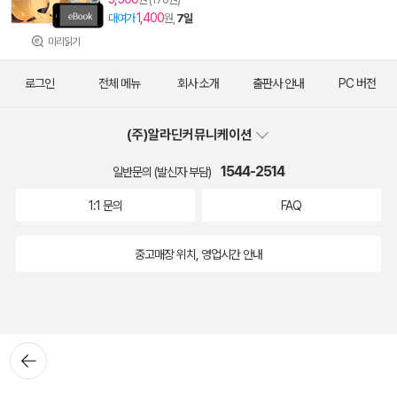
1,400
대여가
원,
7일
미리읽기
로그인
전체 메뉴
회사 소개
출판사 안내
PC 버전
(주)알라딘커뮤니케이션
1544-2514
일반문의 (발신자 부담)
1:1 문의
FAQ
중고매장 위치, 영업시간 안내
뒤로가
기