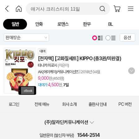
일반
만화
로맨스
판무
BL
옵션
대여
[전자책] [고화질세트] KIPPO (총3권/미완결)
타나카 히로시
(지은이)
AK(에이케이)커뮤니케이션즈
|
2018년 04월
9,000
원 (450원)
4,500
대여가
원,
7일
로그인
전체 메뉴
회사 소개
출판사 안내
PC 버전
(주)알라딘커뮤니케이션
1544-2514
일반문의 (발신자 부담)