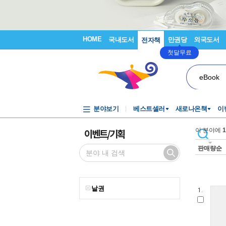
HOME
국내도서
만권당
외국도서
전자책
첫달무료
eBook
분야보기
베스트셀러
새로나온책
이
이벤트/기획
이 분야에
1
판매량순
낱권
1.