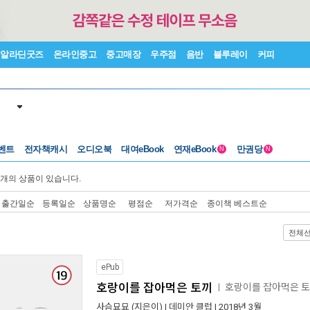
알라딘굿즈
온라인중고
중고매장
우주점
음반
블루레이
커피
벤트
전자책캐시
오디오북
대여eBook
연재eBook
만권당
N
N
개의 상품이 있습니다.
출간일순
등록일순
상품명순
평점순
저가격순
종이책 베스트순
전체
ePub
호랑이를 잡아먹은 토끼
호랑이를 잡아먹은 
ㅣ
사슴묘묘
(지은이) |
데미안 클럽
| 2018년 3월