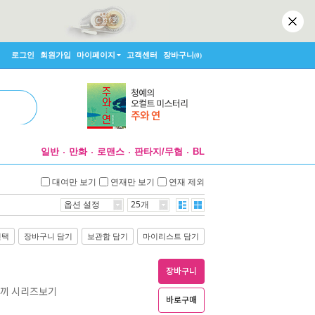
로그인
회원가입
마이페이지
고객센터
장바구니
(0)
일반
만화
로맨스
판타지/무협
BL
대여만 보기
연재만 보기
연재 제외
옵션 설정
25개
선택
장바구니 담기
보관함 담기
마이리스트 담기
장바구니
토끼 시리즈보기
바로구매