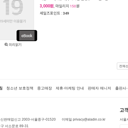
3,000원
, 마일리지
원
150
세일즈포인트 :
349
미리읽기
전체
침
청소년 보호정책
중고매장
제휴·마케팅 안내
판매자 매니저
출판사·
고객
신판매업신고 2003-서울중구-01520
이메일 privacy@aladin.co.kr
서울시
구 서소문로 89-31