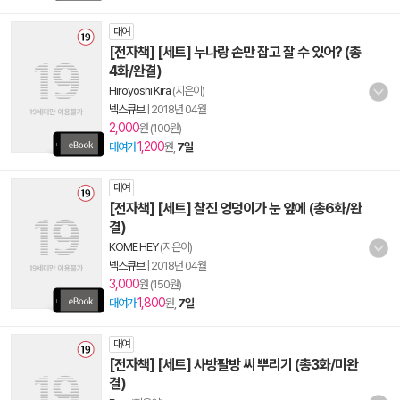
대여
[전자책] [세트] 누나랑 손만 잡고 잘 수 있어? (총
4화/완결)
Hiroyoshi Kira
(지은이)
넥스큐브
|
2018년 04월
2,000
원 (100원)
1,200
대여가
원,
7일
대여
[전자책] [세트] 찰진 엉덩이가 눈 앞에 (총6화/완
결)
KOME HEY
(지은이)
넥스큐브
|
2018년 04월
3,000
원 (150원)
1,800
대여가
원,
7일
대여
[전자책] [세트] 사방팔방 씨 뿌리기 (총3화/미완
결)