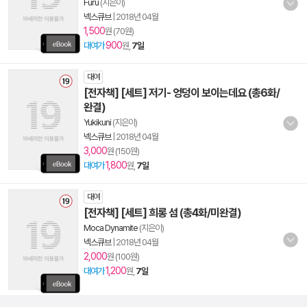
Furu
(지은이)
넥스큐브
|
2018년 04월
1,500
원 (70원)
900
대여가
원,
7일
대여
[전자책] [세트] 저기- 엉덩이 보이는데요 (총6화/
완결)
Yukikuni
(지은이)
넥스큐브
|
2018년 04월
3,000
원 (150원)
1,800
대여가
원,
7일
대여
[전자책] [세트] 희롱 섬 (총4화/미완결)
Moca Dynamite
(지은이)
넥스큐브
|
2018년 04월
2,000
원 (100원)
1,200
대여가
원,
7일