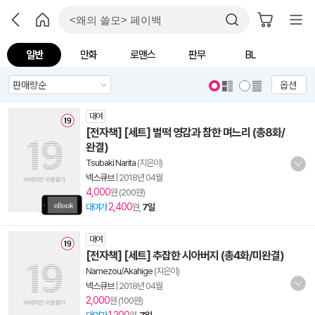
일반
만화
로맨스
판무
BL
옵션
대여
[전자책] [세트] 벌떡 영감과 참한 며느리 (총8화/
완결)
Tsubaki Narita
(지은이)
넥스큐브
|
2018년 04월
4,000
원 (200원)
2,400
대여가
원,
7일
대여
[전자책] [세트] 추잡한 시아버지 (총4화/미완결)
Namezou/Akahige
(지은이)
넥스큐브
|
2018년 04월
2,000
원 (100원)