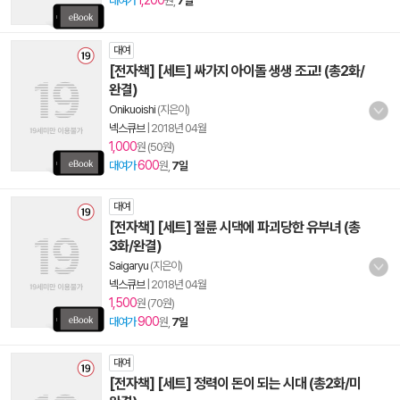
1,200
대여가
원,
7일
대여
[전자책] [세트] 싸가지 아이돌 생생 조교! (총2화/
완결)
Onikuoishi
(지은이)
넥스큐브
|
2018년 04월
1,000
원 (50원)
600
대여가
원,
7일
대여
[전자책] [세트] 절륜 시댁에 파괴당한 유부녀 (총
3화/완결)
Saigaryu
(지은이)
넥스큐브
|
2018년 04월
1,500
원 (70원)
900
대여가
원,
7일
대여
[전자책] [세트] 정력이 돈이 되는 시대 (총2화/미