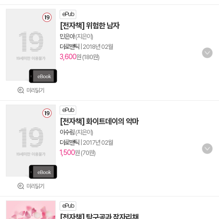
ePub
[전자책] 위험한 남자
민은아
(지은이)
더로맨틱
|
2018년 02월
3,600
원 (180원)
미리읽기
ePub
[전자책] 화이트데이의 악마
이수림
(지은이)
더로맨틱
|
2017년 02월
1,500
원 (70원)
미리읽기
ePub
[전자책] 탁구공과 잠자리채