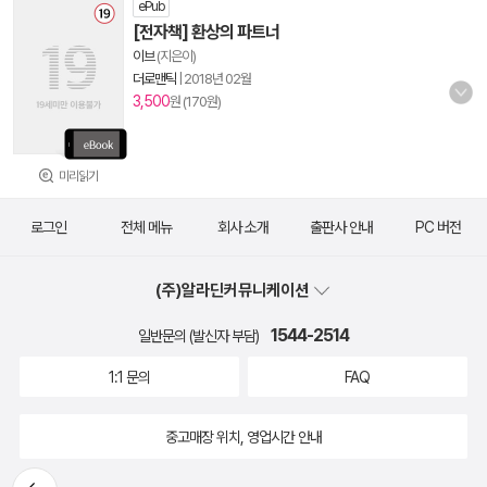
ePub
[전자책] 환상의 파트너
이브
(지은이)
더로맨틱
|
2018년 02월
3,500
원 (170원)
미리읽기
로그인
전체 메뉴
회사 소개
출판사 안내
PC 버전
(주)알라딘커뮤니케이션
1544-2514
일반문의 (발신자 부담)
1:1 문의
FAQ
중고매장 위치, 영업시간 안내
뒤로가