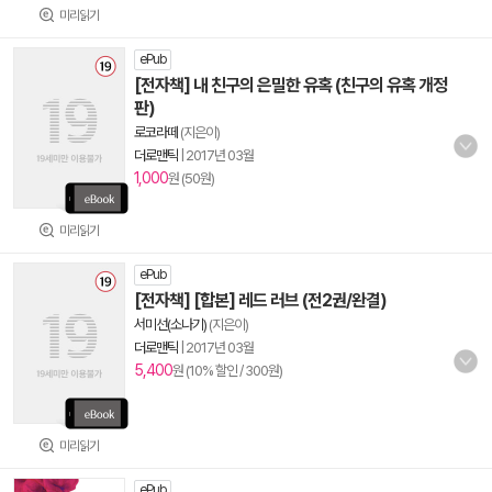
미리읽기
ePub
[전자책] 내 친구의 은밀한 유혹 (친구의 유혹 개정
판)
로코라떼
(지은이)
더로맨틱
|
2017년 03월
1,000
원 (50원)
미리읽기
ePub
[전자책] [합본] 레드 러브 (전2권/완결)
서미선(소나기)
(지은이)
더로맨틱
|
2017년 03월
5,400
원 (10% 할인 / 300원)
미리읽기
ePub