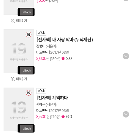
1,500
원 (70원)
미리읽기
ePub
[전자책] 내 사랑 악마 (무삭제판)
장현미
(지은이)
더로맨틱
|
2017년 03월
3,600
2.0
원 (180원)
미리읽기
ePub
[전자책] 계약하다
서혜은
(지은이)
더로맨틱
|
2017년 03월
3,500
6.0
원 (170원)