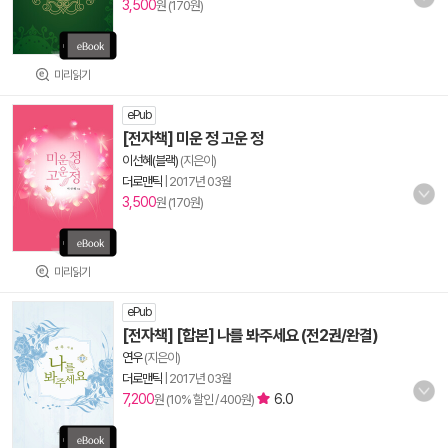
3,500
원 (170원)
미리읽기
ePub
[전자책] 미운 정 고운 정
이선혜(블랙)
(지은이)
더로맨틱
|
2017년 03월
3,500
원 (170원)
미리읽기
ePub
[전자책] [합본] 나를 봐주세요 (전2권/완결)
연우
(지은이)
더로맨틱
|
2017년 03월
7,200
6.0
원 (10% 할인 / 400원)