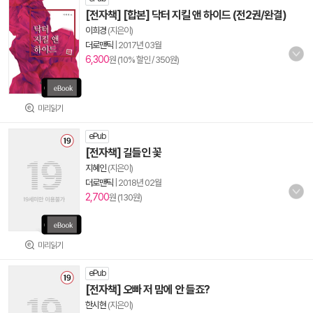
[전자책] [합본] 닥터 지킬 앤 하이드 (전2권/완결)
이희경
(지은이)
더로맨틱
|
2017년 03월
6,300
원 (10% 할인 / 350원)
미리읽기
ePub
[전자책] 길들인 꽃
지혜인
(지은이)
더로맨틱
|
2018년 02월
2,700
원 (130원)
미리읽기
ePub
[전자책] 오빠 저 맘에 안 들죠?
한시현
(지은이)