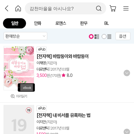
일반
만화
로맨스
판무
BL
옵션
ePub
[전자책] 바람둥이와 바람둥이
이채영
(지은이)
더로맨틱
|
2017년 03월
3,500
8.0
원 (170원)
미리읽기
ePub
[전자책] 내 비서를 유혹하는 법
이지안
(지은이)
더로맨틱
|
2017년 03월