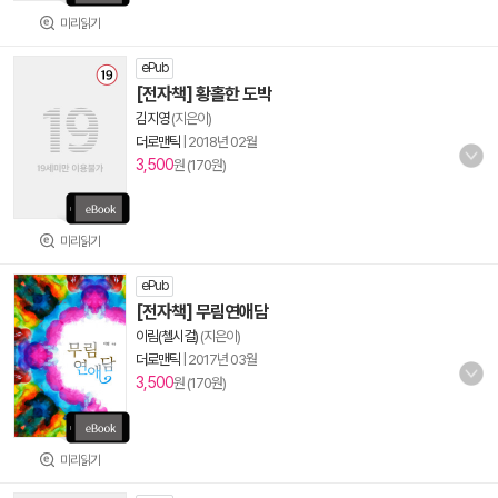
미리읽기
ePub
[전자책] 황홀한 도박
김지영
(지은이)
더로맨틱
|
2018년 02월
3,500
원 (170원)
미리읽기
ePub
[전자책] 무림연애담
이림(첼시걸)
(지은이)
더로맨틱
|
2017년 03월
3,500
원 (170원)
미리읽기