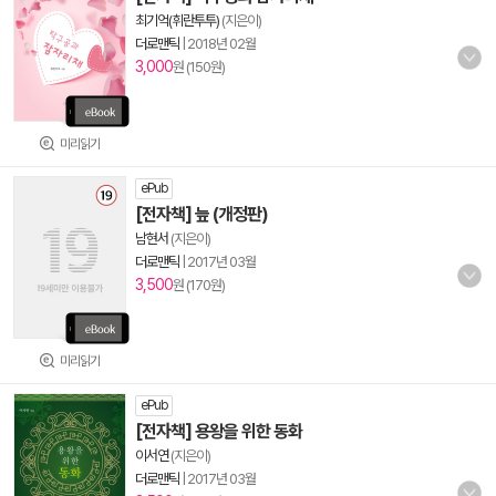
최기억(휘란투투)
(지은이)
더로맨틱
|
2018년 02월
3,000
원 (150원)
미리읽기
ePub
[전자책] 늪 (개정판)
남현서
(지은이)
더로맨틱
|
2017년 03월
3,500
원 (170원)
미리읽기
ePub
[전자책] 용왕을 위한 동화
이서연
(지은이)
더로맨틱
|
2017년 03월