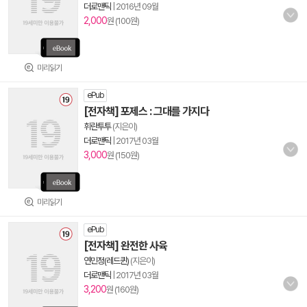
더로맨틱
|
2016년 09월
2,000
원 (100원)
미리읽기
ePub
[전자책] 포제스 : 그대를 가지다
휘란투투
(지은이)
더로맨틱
|
2017년 03월
3,000
원 (150원)
미리읽기
ePub
[전자책] 완전한 사육
연민정(레드퀸)
(지은이)
더로맨틱
|
2017년 03월
3,200
원 (160원)