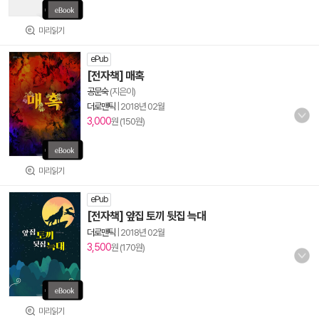
미리읽기
ePub
[전자책] 매혹
공문숙
(지은이)
더로맨틱
|
2018년 02월
3,000
원 (150원)
미리읽기
ePub
[전자책] 앞집 토끼 뒷집 늑대
더로맨틱
|
2018년 02월
3,500
원 (170원)
미리읽기