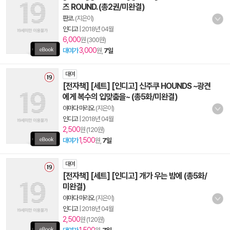
즈 ROUND. (총2권/미완결)
판코.
(지은이)
인디고
|
2018년 04월
6,000
원 (300원)
3,000
대여가
원,
7일
대여
[전자책] [세트] [인디고] 신주쿠 HOUNDS ~광견
에게 복수의 입맞춤을~ (총5화/미완결)
야마다 마리오
(지은이)
인디고
|
2018년 04월
2,500
원 (120원)
1,500
대여가
원,
7일
대여
[전자책] [세트] [인디고] 개가 우는 밤에 (총5화/
미완결)
야마다 마리오
(지은이)
인디고
|
2018년 04월
2,500
원 (120원)