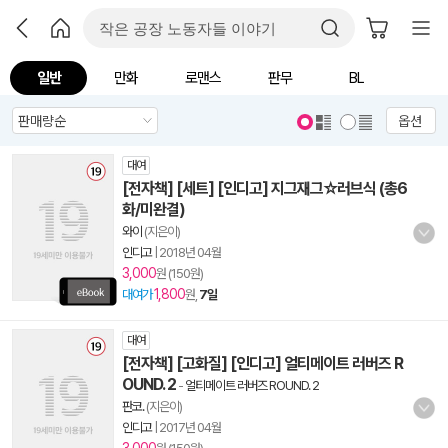
일반
만화
로맨스
판무
BL
옵션
대여
[전자책] [세트] [인디고] 지그재그☆러브식 (총6
화/미완결)
와이
(지은이)
인디고
|
2018년 04월
3,000
원 (150원)
1,800
대여가
원,
7일
대여
[전자책] [고화질] [인디고] 얼티메이트 러버즈 R
OUND. 2
-
얼티메이트 러버즈 ROUND. 2
판코.
(지은이)
인디고
|
2017년 04월