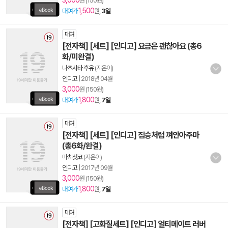
3,000
원 (150원)
1,500
대여가
원,
3일
대여
[전자책] [세트] [인디고] 요금은 괜찮아요 (총6
화/미완결)
나츠시타 후유
(지은이)
인디고
|
2018년 04월
3,000
원 (150원)
1,800
대여가
원,
7일
대여
[전자책] [세트] [인디고] 짐승처럼 껴안아주마
(총6화/완결)
마치삿코
(지은이)
인디고
|
2017년 09월
3,000
원 (150원)
1,800
대여가
원,
7일
대여
[전자책] [고화질세트] [인디고] 얼티메이트 러버