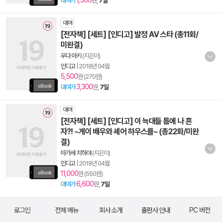
1,500
대여가
원,
7일
대여
[전자책] [세트] [인디고] 발정 AV 스타 (총11화/
미완결)
우다 마키
(지은이)
인디고
|
2018년 04월
5,500
원 (270원)
3,300
대여가
원,
7일
대여
[전자책] [세트] [인디고] 이 늑대들 틈에 나 혼
자?! ~게이 배우와 셰어 하우스를~ (총22화/미완
결)
마가세 치하야
(지은이)
인디고
|
2018년 04월
11,000
원 (550원)
6,600
대여가
원,
7일
로그인
전체 메뉴
회사 소개
출판사 안내
PC 버전