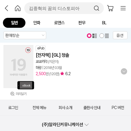
일반
만화
로맨스
판무
BL
옵션
ePub
[전자책] [GL] 청솔
쿄쿄캬각
(지은이)
하랑
|
2018년 03월
2,500
6.2
원 (120원)
미리읽기
로그인
전체 메뉴
회사 소개
출판사 안내
PC 버전
(주)알라딘커뮤니케이션