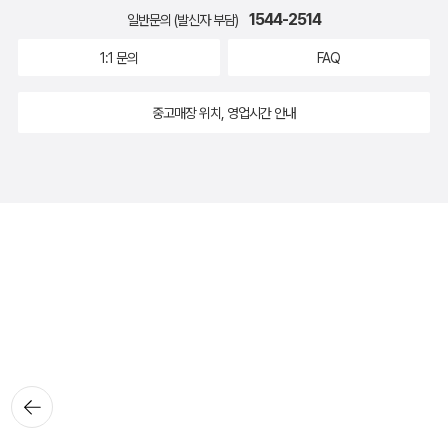
1544-2514
일반문의 (발신자 부담)
1:1 문의
FAQ
중고매장 위치, 영업시간 안내
뒤로가
기