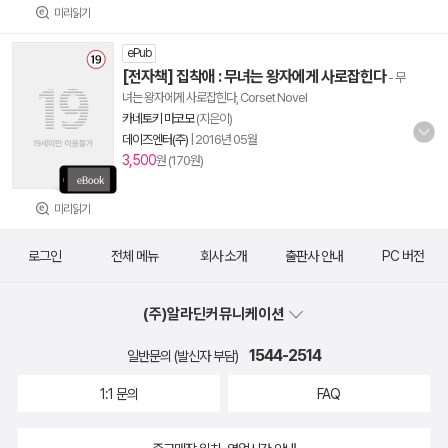
미리읽기
ePub
[전자책] 집착애 : 무녀는 왕자에게 사로잡힌다
- 무
녀는 왕자에게 사로잡힌다, Corset Novel
카네토키 마코모
(지은이)
데이즈엔터(주)
|
2016년 05월
3,500
원 (170원)
미리읽기
로그인
전체 메뉴
회사 소개
출판사 안내
PC 버전
(주)알라딘커뮤니케이션
1544-2514
일반문의 (발신자 부담)
1:1 문의
FAQ