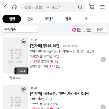
일반
만화
로맨스
판무
BL
옵션
ePub
[전자책] 총애의 에덴
- Corset Novel
사이오 코토리
(지은이),
사마미야 아카자
(그림),
양모
(옮긴이)
코르셋노블
|
2015년 02월
3,500
7.2
원 (170원)
50%
종이책 정가 대비
할인
미리읽기
ePub
[전자책] 새장옥션 : 가면신사의 속박X사랑
카미스 사야
(지은이)
코르셋노블
|
2016년 12월