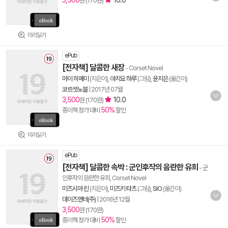
3,500
10.0
원 (170원)
미리읽기
ePub
[전자책] 달콤한 새장
- Corset Novel
마이 히메미
(지은이),
야치요 하루
(그림),
윤지은
(옮긴이)
코르셋노블
|
2017년 07월
3,500
10.0
원 (170원)
50%
종이책 정가 대비
할인
미리읽기
ePub
[전자책] 달콤한 속박 : 군인후작의 음란한 유희
- 군
인후작의 음란한 유희, Corset Novel
미즈시마 린
(지은이),
미즈키 타츠
(그림),
SIO
(옮긴이)
데이즈엔터(주)
|
2016년 12월
3,500
원 (170원)
50%
종이책 정가 대비
할인