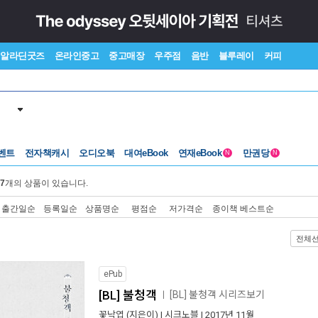
알라딘굿즈
온라인중고
중고매장
우주점
음반
블루레이
커피
벤트
전자책캐시
오디오북
대여eBook
연재eBook
만권당
N
N
7
개의 상품이 있습니다.
출간일순
등록일순
상품명순
평점순
저가격순
종이책 베스트순
전체
ePub
[BL] 불청객
[BL] 불청객 시리즈보기
ㅣ
꽃낙엽
(지은이) |
시크노블
| 2017년 11월