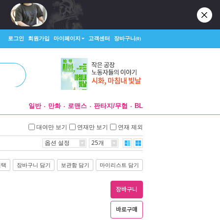
로그인
회원가입
마이페이지
고객센터
장바구니
(0)
일반
만화
로맨스
판타지/무협
BL
대여만 보기
연재만 보기
연재 제외
옵션 설정
25개
선택
장바구니 담기
보관함 담기
마이리스트 담기
장바구니
바로구매