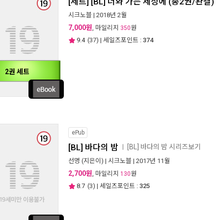
[세트] [BL] 너와 가는 세상에 (총2권/완결)
시크노블
| 2018년 2월
7,000원
, 마일리지
원
350
9.4
(
37
) | 세일즈포인트 :
374
2권 세트
ePub
[BL] 바다의 밤
[BL] 바다의 밤 시리즈보기
ㅣ
선명
(지은이) |
시크노블
| 2017년 11월
2,700원
, 마일리지
원
130
8.7
(
3
) | 세일즈포인트 :
325