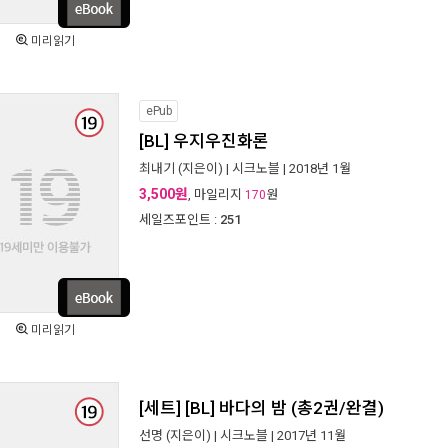
미리읽기
ePub
[BL] 우지우진화론
최내기
(지은이) |
시크노블
| 2018년 1월
3,500원
, 마일리지
원
170
세일즈포인트 :
251
미리읽기
[세트] [BL] 바다의 밤 (총2권/완결)
선명
(지은이) |
시크노블
| 2017년 11월