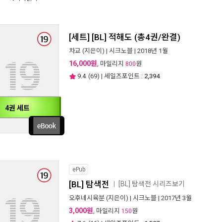
[세트] [BL] 적해도 (총4권/완결)
차교
(지은이) |
시크노블
| 2018년 1월
16,000원
, 마일리지
원
800
9.4
(
69
) | 세일즈포인트 :
2,394
4권 세트
ePub
[BL] 탐색전
[BL] 탐색전 시리즈보기
ㅣ
오후네시육분
(지은이) |
시크노블
| 2017년 3월
3,000원
, 마일리지
원
150