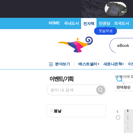
HOME
국내도서
만권당
외국도서
전자책
첫달무료
eBook
분야보기
베스트셀러
새로나온책
이
이벤트/기획
이 분야에
1
판매량순
봄날
1.