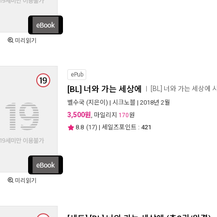
미리읽기
ePub
[BL] 너와 가는 세상에
[BL] 너와 가는 세상에
ㅣ
벨수국
(지은이) |
시크노블
| 2018년 2월
3,500원
, 마일리지
원
170
8.8
(
17
) | 세일즈포인트 :
421
미리읽기