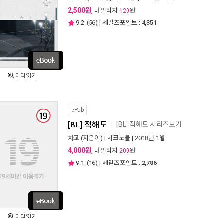
2,500원
, 마일리지
원
120
9.2
(
56
) | 세일즈포인트 :
4,351
미리읽기
ePub
[BL] 적해도
[BL] 적해도 시리즈보기
ㅣ
차교
(지은이) |
시크노블
| 2018년 1월
4,000원
, 마일리지
원
200
9.1
(
16
) | 세일즈포인트 :
2,786
미리읽기