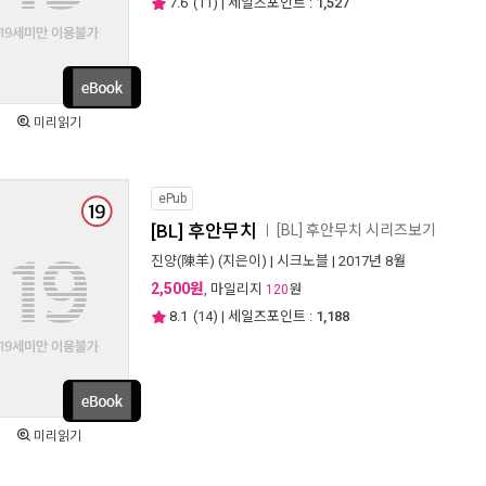
7.6
(
11
) | 세일즈포인트 :
1,527
미리읽기
ePub
[BL] 후안무치
[BL] 후안무치 시리즈보기
ㅣ
진양(陳羊)
(지은이) |
시크노블
| 2017년 8월
2,500원
, 마일리지
원
120
8.1
(
14
) | 세일즈포인트 :
1,188
미리읽기