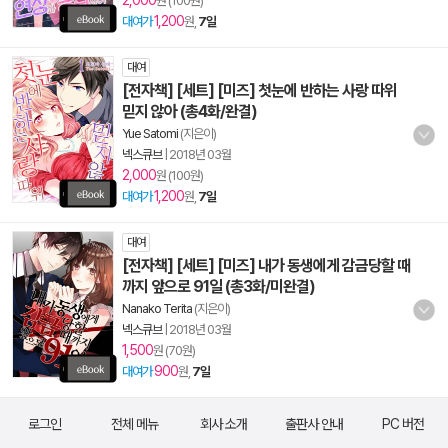
2,000
원 (100원)
1,200
대여가
원,
7일
대여
[전자책] [세트] [미즈] 첫눈에 반하는 사랑 따위
믿지 않아 (총4화/완결)
Yue Satomi
(지은이)
넥스큐브
|
2018년 03월
2,000
원 (100원)
1,200
대여가
원,
7일
대여
[전자책] [세트] [미즈] 내가 동생에게 감금당할 때
까지 앞으로 91일 (총3화/미완결)
Nanako Terita
(지은이)
넥스큐브
|
2018년 03월
1,500
원 (70원)
900
대여가
원,
7일
로그인
전체 메뉴
회사 소개
출판사 안내
PC 버전