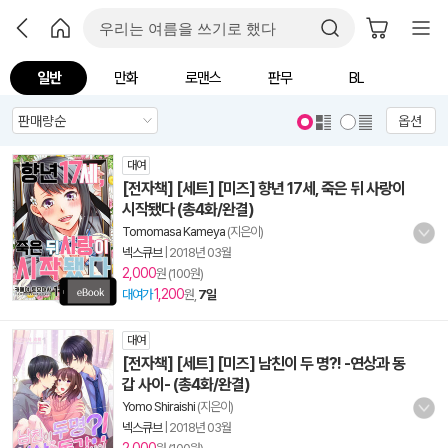
일반
만화
로맨스
판무
BL
옵션
대여
[전자책] [세트] [미즈] 향년 17세, 죽은 뒤 사랑이
시작됐다 (총4화/완결)
Tomomasa Kameya
(지은이)
넥스큐브
|
2018년 03월
2,000
원 (100원)
1,200
대여가
원,
7일
대여
[전자책] [세트] [미즈] 남친이 두 명?! -연상과 동
갑 사이- (총4화/완결)
Yomo Shiraishi
(지은이)
넥스큐브
|
2018년 03월