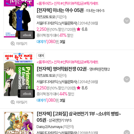
<룸 투어즈> 신작 #선착리뷰적립금 #특가세트
[전자책] 미녀는 야수 05권
-
미녀는 야수 5
마츠모토 토모
(지은이)
서울미디어코믹스(서울문화사)
|
2014년 08월
2,250
6.8
원 (10% 할인 / 120원)
41%
종이책 정가 대비
할인
1,080
대여가
원,
3일
미리읽기
대여
<룸 투어즈> 신작 #선착리뷰적립금 #특가세트
[전자책] 영어학원전쟁 02권
-
영어학원전쟁 2
마츠모토 토모
(지은이)
서울미디어코믹스(서울문화사)
|
2014년 08월
2,250
8.6
원 (10% 할인 / 120원)
44%
종이책 정가 대비
할인
1,080
대여가
원,
3일
미리읽기
[전자책] [고화질] 삼국연전기 1부 ~소녀의 병법~
05권
-
삼국연전기 1부 5
Daisy2/Azumaya
(지은이)
서울미디어코믹스(서울문화사)
|
2018년 03월