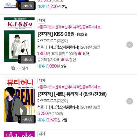
8,750
원 (430원)
4,200
대여가
원,
7일
대여
<룸 투어즈> 신작 #선착리뷰적립금 #특가세트
[전자책] KISS 08권
-
KISS 8
마츠모토 토모
(지은이)
서울미디어코믹스(서울문화사)
|
2014년 08월
1,800
8.9
원 (10% 할인 / 100원)
40%
종이책 정가 대비
할인
1,080
대여가
원,
3일
미리읽기
대여
<룸 투어즈> 신작 #선착리뷰적립금 #특가세트
[전자책] [세트] 뷰티허니 (완결/전3권)
마츠모토 토모
(지은이)
서울미디어코믹스(서울문화사)
|
2014년 08월
5,250
원 (260원)
2,520
대여가
원,
7일
대여