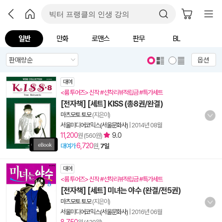
일반
만화
로맨스
판무
BL
옵션
대여
<룸 투어즈> 신작 #선착리뷰적립금 #특가세트
[전자책] [세트] KISS (총8권/완결)
마츠모토 토모
(지은이)
서울미디어코믹스(서울문화사)
|
2014년 08월
11,200
9.0
원 (560원)
6,720
대여가
원,
7일
대여
<룸 투어즈> 신작 #선착리뷰적립금 #특가세트
[전자책] [세트] 미녀는 야수 (완결/전5권)
마츠모토 토모
(지은이)
서울미디어코믹스(서울문화사)
|
2016년 06월