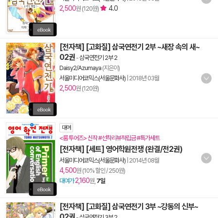
2,500
4.0
원 (120원)
[전자책] [고화질] 삼국연전기 2부 ~새장 속의 새~
02권
-
삼국연전기 2부 2
Daisy2/Azumaya
(지은이)
서울미디어코믹스(서울문화사)
|
2018년 03월
2,500
원 (120원)
대여
<룸 투어즈> 신작 #선착리뷰적립금 #특가세트
[전자책] [세트] 영어학원전쟁 (완결/전2권)
서울미디어코믹스(서울문화사)
|
2014년 08월
4,500
원 (10% 할인 / 250원)
2,160
대여가
원,
7일
[전자책] [고화질] 삼국연전기 3부 ~강동의 신부~
02권
-
삼국연전기 3부 2