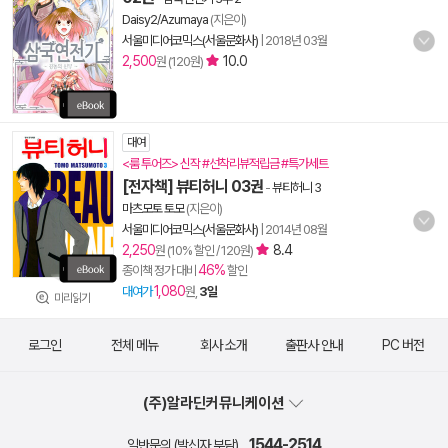
Daisy2/Azumaya
(지은이)
서울미디어코믹스(서울문화사)
|
2018년 03월
2,500
10.0
원 (120원)
대여
<룸 투어즈> 신작 #선착리뷰적립금 #특가세트
[전자책] 뷰티허니 03권
-
뷰티허니 3
마츠모토 토모
(지은이)
서울미디어코믹스(서울문화사)
|
2014년 08월
2,250
8.4
원 (10% 할인 / 120원)
46%
종이책 정가 대비
할인
1,080
대여가
원,
3일
미리읽기
로그인
전체 메뉴
회사 소개
출판사 안내
PC 버전
(주)알라딘커뮤니케이션
1544-2514
일반문의 (발신자 부담)