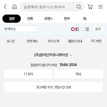
일반
만화
로맨스
판무
BL
옵션
로그인
전체 메뉴
회사 소개
출판사 안내
PC 버전
(주)알라딘커뮤니케이션
1544-2514
일반문의 (발신자 부담)
1:1 문의
FAQ
중고매장 위치, 영업시간 안내