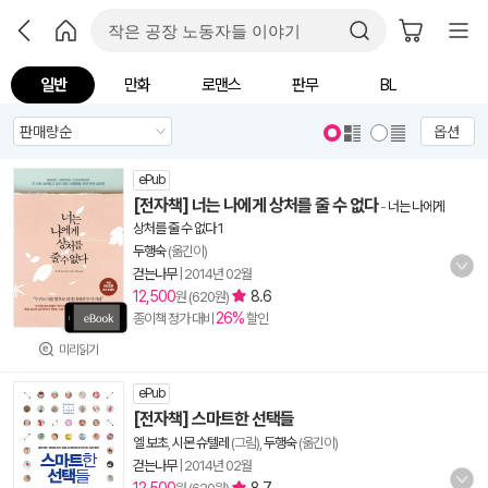
일반
만화
로맨스
판무
BL
옵션
ePub
[전자책] 너는 나에게 상처를 줄 수 없다
-
너는 나에게
상처를 줄 수 없다 1
두행숙
(옮긴이)
걷는나무
|
2014년 02월
12,500
8.6
원 (620원)
26%
종이책 정가 대비
할인
미리읽기
ePub
[전자책] 스마트한 선택들
엘 보초
,
시몬 슈텔레
(그림),
두행숙
(옮긴이)
걷는나무
|
2014년 02월