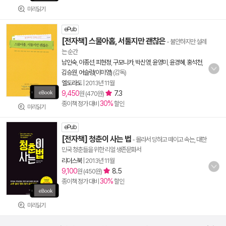
미리읽기
ePub
[전자책] 스물아홉, 서툴지만 괜찮은
- 불안하지만 설레
는 순간
남인숙
,
이종선
,
피현정
,
구모니카
,
박신영
,
윤영미
,
윤경혜
,
홍석천
,
김승원
,
어슬렁(이미영)
(감독)
엘도라도
|
2013년 11월
9,450
7.3
원 (470원)
30%
종이책 정가 대비
할인
미리읽기
ePub
[전자책] 청춘이 사는 법
- 몰라서 당하고 떼이고 속는, 대한
민국 청춘들을 위한 리얼 생존문화서
리더스북
|
2013년 11월
9,100
8.5
원 (450원)
30%
종이책 정가 대비
할인
미리읽기