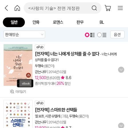
일반
만화
로맨스
판무
BL
옵션
ePub
[전자책] 너는 나에게 상처를 줄 수 없다
-
너는 나에게
상처를 줄 수 없다 1
두행숙
(옮긴이)
걷는나무
|
2014년 02월
12,500
8.6
원 (620원)
26%
종이책 정가 대비
할인
미리읽기
ePub
[전자책] 스마트한 선택들
엘 보초
,
시몬 슈텔레
(그림),
두행숙
(옮긴이)
걷는나무
|
2014년 02월