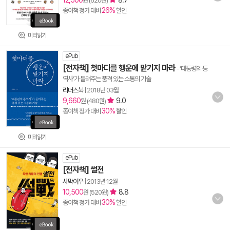
12,500
8.7
원 (620원)
26%
종이책 정가 대비
할인
미리읽기
ePub
[전자책] 첫마디를 행운에 맡기지 마라
- ‘대통령의 통
역사’가 들려주는 품격 있는 소통의 기술
리더스북
|
2018년 03월
9,660
9.0
원 (480원)
30%
종이책 정가 대비
할인
미리읽기
ePub
[전자책] 썰전
사막여우
|
2013년 12월
10,500
8.8
원 (520원)
30%
종이책 정가 대비
할인