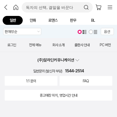
일반
만화
로맨스
판무
BL
옵션
로그인
전체 메뉴
회사 소개
출판사 안내
PC 버전
(주)알라딘커뮤니케이션
1544-2514
일반문의 (발신자 부담)
1:1 문의
FAQ
중고매장 위치, 영업시간 안내