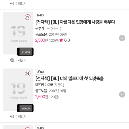
미리읽기
ePub
[전자책] [BL] 아름다운 인형에게 사랑을 배우다
우부카타 린
(지은이)
울프노블
|
2017년 09월
2,500
6.0
원 (120원)
미리읽기
ePub
[전자책] [BL] 너의 멜로디에 첫 입맞춤을
하즈키 미야코
(지은이)
울프노블
|
2018년 01월
2,500
원 (120원)
미리읽기
ePub