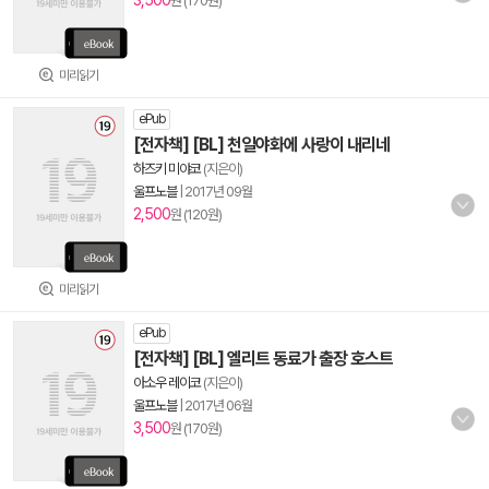
3,500
원 (170원)
미리읽기
ePub
[전자책] [BL] 천일야화에 사랑이 내리네
하즈키 미야코
(지은이)
울프노블
|
2017년 09월
2,500
원 (120원)
미리읽기
ePub
[전자책] [BL] 엘리트 동료가 출장 호스트
아소우 레이코
(지은이)
울프노블
|
2017년 06월
3,500
원 (170원)