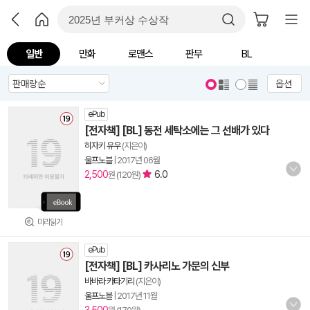
일반
만화
로맨스
판무
BL
옵션
ePub
[전자책] [BL] 동전 세탁소에는 그 선배가 있다
히자키 유우
(지은이)
울프노블
|
2017년 06월
2,500
6.0
원 (120원)
미리읽기
ePub
[전자책] [BL] 카사리노 가문의 신부
바바라 카타기리
(지은이)
울프노블
|
2017년 11월