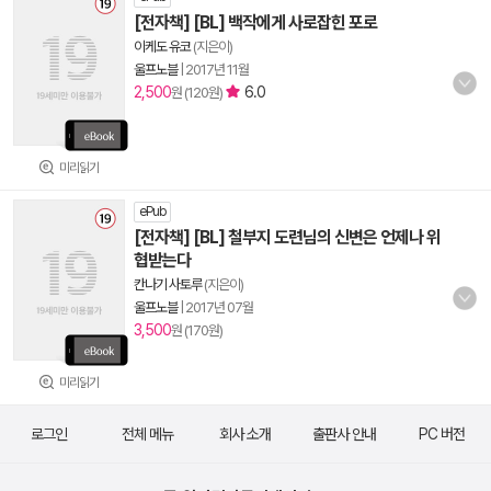
[전자책] [BL] 백작에게 사로잡힌 포로
이케도 유코
(지은이)
울프노블
|
2017년 11월
2,500
6.0
원 (120원)
미리읽기
ePub
[전자책] [BL] 철부지 도련님의 신변은 언제나 위
협받는다
칸나기 사토루
(지은이)
울프노블
|
2017년 07월
3,500
원 (170원)
미리읽기
로그인
전체 메뉴
회사 소개
출판사 안내
PC 버전