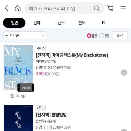
일반
만화
로맨스
판무
BL
옵션
ePub
[전자책] 마이 블랙스톤(My Blackstone)
이지후
(지은이)
신영미디어
|
2018년 03월
3,600
원 (180원)
미리읽기
ePub
[전자책] 발밤발밤
윤서하
(지은이)
신영미디어
|
2016년 08월