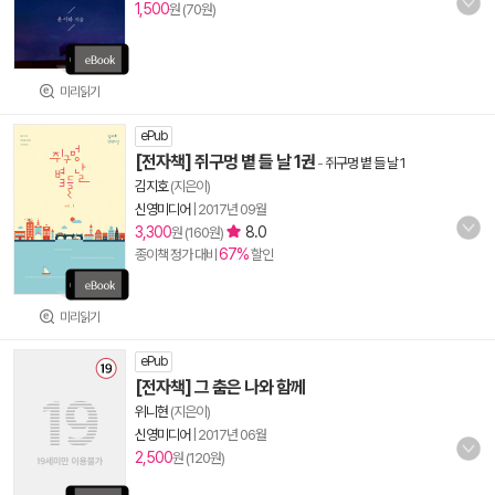
1,500
원 (70원)
미리읽기
ePub
[전자책] 쥐구멍 볕 들 날 1권
-
쥐구멍 볕 들 날 1
김지호
(지은이)
신영미디어
|
2017년 09월
3,300
8.0
원 (160원)
67%
종이책 정가 대비
할인
미리읽기
ePub
[전자책] 그 춤은 나와 함께
위니현
(지은이)
신영미디어
|
2017년 06월
2,500
원 (120원)