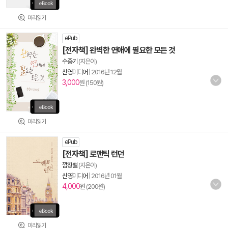
미리읽기
ePub
[전자책] 완벽한 연애에 필요한 모든 것
수증기
(지은이)
신영미디어
|
2016년 12월
3,000
원 (150원)
미리읽기
ePub
[전자책] 로맨틱 런던
깜장별
(지은이)
신영미디어
|
2016년 01월
4,000
원 (200원)
미리읽기