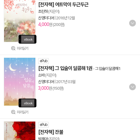
[전자책] 여트막이 두근두근
초린하
(지은이)
신영미디어
|
2016년 12월
4,000
원 (200원)
미리읽기
ePub
[전자책] 그 입술이 달콤해 1권
-
그 입술이 달콤해 1
소바
(지은이)
신영미디어
|
2017년 03월
3,000
원 (150원)
미리읽기
ePub
[전자책] 잔불
박제아
(지은이)