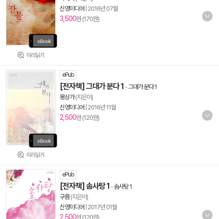
신영미디어
|
2016년 07월
3,500
원 (170원)
미리읽기
ePub
[전자책] 그대가 분다 1
-
그대가 분다 1
몽상가
(지은이)
신영미디어
|
2016년 11월
2,500
원 (120원)
미리읽기
ePub
[전자책] 솜사탕 1
-
솜사탕 1
구름
(지은이)
신영미디어
|
2017년 01월
2,500
원 (120원)