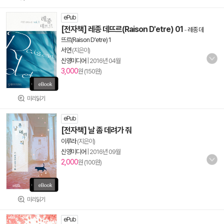
ePub
[전자책] 레종 데뜨르(Raison D'etre) 01
-
레종 데
뜨르(Raison D'etre) 1
서연
(지은이)
신영미디어
|
2016년 04월
3,000
원 (150원)
미리읽기
ePub
[전자책] 날 좀 데려가 줘
이루라
(지은이)
신영미디어
|
2016년 09월
2,000
원 (100원)
미리읽기
ePub