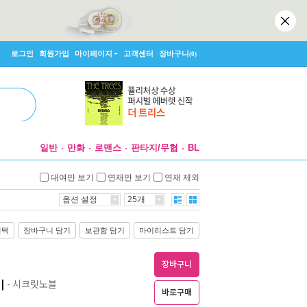
로그인
회원가입
마이페이지
고객센터
장바구니
(0)
일반
만화
로맨스
판타지/무협
BL
대여만 보기
연재만 보기
연재 제외
옵션 설정
25개
선택
장바구니 담기
보관함 담기
마이리스트 담기
장바구니
이
- 시크릿노블
바로구매