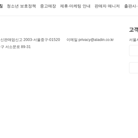
침
청소년 보호정책
중고매장
제휴·마케팅 안내
판매자 매니저
출판사·
고객
신판매업신고 2003-서울중구-01520
이메일 privacy@aladin.co.kr
서울시
구 서소문로 89-31