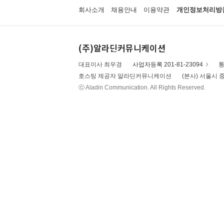
회사소개
채용안내
이용약관
개인정보처리방
(주)알라딘커뮤니케이션
대표이사 최우경
사업자등록 201-81-23094
통
호스팅 제공자 알라딘커뮤니케이션
(본사) 서울시 중
ⓒ Aladin Communication. All Rights Reserved.