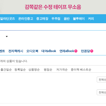
알라딘굿즈
온라인중고
중고매장
우주점
음반
블루레이
커피
벤트
전자책캐시
오디오북
대여eBook
연재eBook
만권당
N
N
개의 상품이 있습니다.
출간일순
등록일순
상품명순
평점순
저가격순
종이책 베스트순
전체
전체