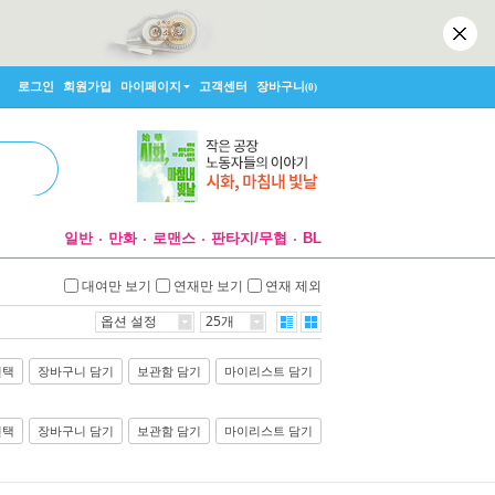
로그인
회원가입
마이페이지
고객센터
장바구니
(0)
일반
만화
로맨스
판타지/무협
BL
대여만 보기
연재만 보기
연재 제외
옵션 설정
25개
선택
장바구니 담기
보관함 담기
마이리스트 담기
선택
장바구니 담기
보관함 담기
마이리스트 담기