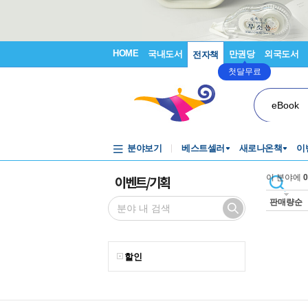
HOME
국내도서
만권당
외국도서
전자책
첫달무료
eBook
분야보기
베스트셀러
새로나온책
이
이벤트/기획
이 분야에
0
판매량순
할인