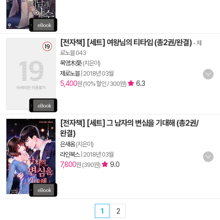
[전자책] [세트] 여왕님의 티타임 (총2권/완결)
- 제
로노블 043
목영木榮
(지은이)
제로노블
|
2018년 03월
5,400
6.3
원 (10% 할인 / 300원)
[전자책] [세트] 그 남자의 변심을 기대해 (총2권/
완결)
은새옴
(지은이)
라인북스
|
2018년 03월
7,800
9.0
원 (390원)
1
2