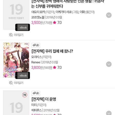
[전자책] 완벽 영애의 사랑받는 신혼 생활 : 귀공자
는 신부를 귀여워한다
야오리 모카
(지은이),
이케가미 사쿄
(그림),
이화
(옮긴이)
코르셋노블
|
2018년 03월
3,500
7.0
원 (170원)
미리읽기
ePub
[전자책] 우리 집에 왜 왔니?
오아시스
(지은이)
Renee
|
2018년 03월
3,800
7.0
원 (190원)
미리읽기
ePub
[전자책] 더 운명
미리
(지은이)
에피루스
|
2018년 02월