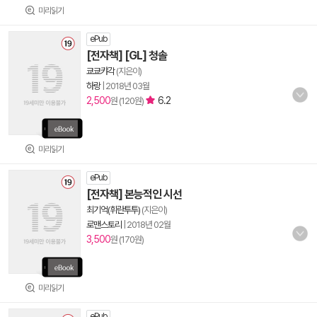
미리읽기
ePub
[전자책] [GL] 청솔
쿄쿄캬각
(지은이)
하랑
|
2018년 03월
2,500
6.2
원 (120원)
미리읽기
ePub
[전자책] 본능적인 시선
최기억(휘란투투)
(지은이)
로맨스토리
|
2018년 02월
3,500
원 (170원)
미리읽기
ePub