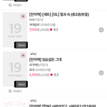
미리읽기
[전자책] [세트] [GL] 철과 속 (총2권/완결)
비샤
(지은이)
아마빌레
|
2018년 03월
7,000
9.3
원 (350원)
ePub
[전자책] 짐승같은 그대
라가머핀
(지은이)
로아
|
2018년 03월
4,500
6.3
원 (220원)
미리읽기
ePub
[전자책] [합본] 사랑이었고, 사랑이다 (전2권/완