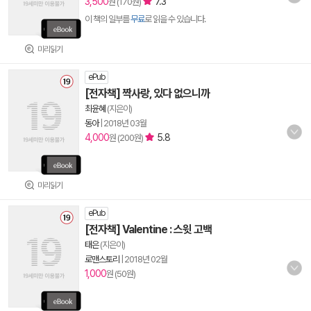
3,500
7.3
원 (170원)
이 책의 일부를
무료
로 읽을 수 있습니다.
미리읽기
ePub
[전자책] 짝사랑, 있다 없으니까
최윤혜
(지은이)
동아
|
2018년 03월
4,000
5.8
원 (200원)
미리읽기
ePub
[전자책] Valentine : 스윗 고백
태은
(지은이)
로맨스토리
|
2018년 02월
1,000
원 (50원)