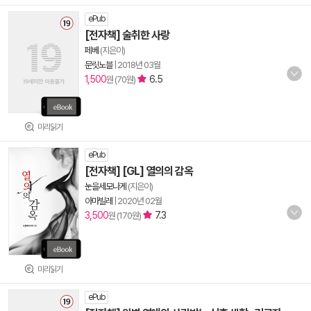
ePub
[전자책] 술취한 사랑
페베
(지은이)
문릿노블
|
2018년 03월
1,500
6.5
원 (70원)
미리읽기
ePub
[전자책] [GL] 열의의 감옥
눈을세모나게
(지은이)
아마빌레
|
2020년 02월
3,500
7.3
원 (170원)
미리읽기
ePub