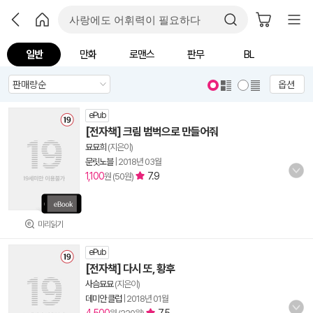
일반
만화
로맨스
판무
BL
옵션
ePub
[전자책] 크림 범벅으로 만들어줘
묘묘희
(지은이)
문릿노블
|
2018년 03월
1,100
7.9
원 (50원)
미리읽기
ePub
[전자책] 다시 또, 황후
사슴묘묘
(지은이)
데미안 클럽
|
2018년 01월