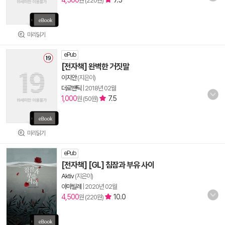
4,500
7.5
원 (220원)
미리읽기
ePub
[전자책] 완벽한 거짓말
이지안
(지은이)
더로맨틱
|
2018년 02월
1,000
7.5
원 (50원)
미리읽기
ePub
[전자책] [GL] 침잠과 부유 사이
Aktiv
(지은이)
아마빌레
|
2020년 02월
4,500
10.0
원 (220원)