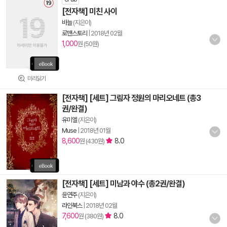
[전자책] 미친 사이
바늘
(지은이)
로맨스토리
|
2018년 02월
1,000
원 (50원)
미리읽기
[전자책] [세트] 그림자 정원의 마리오네트 (총3
권/완결)
유미엘
(지은이)
Muse
|
2018년 01월
8,600
8.0
원 (430원)
[전자책] [세트] 미남과 야수 (총2권/완결)
윤연주
(지은이)
라인북스
|
2018년 02월
7,600
8.0
원 (380원)