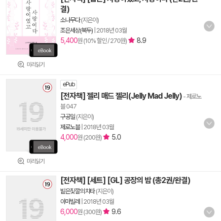
결)
소나무다
(지은이)
조은세상(북두)
|
2018년 03월
5,400
8.9
원 (10% 할인 / 270원)
미리읽기
ePub
[전자책] 젤리 매드 젤리(Jelly Mad Jelly)
- 제로노
블 047
구공일
(지은이)
제로노블
|
2018년 03월
4,000
5.0
원 (200원)
미리읽기
[전자책] [세트] [GL] 공장의 밤 (총2권/완결)
빝은짗깔의치타
(지은이)
아마빌레
|
2018년 03월
6,000
9.6
원 (300원)