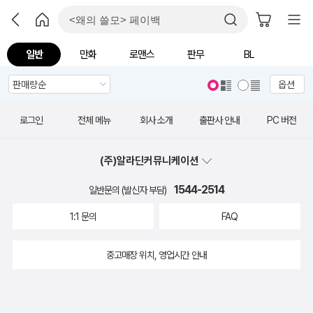
일반
만화
로맨스
판무
BL
옵션
로그인
전체 메뉴
회사 소개
출판사 안내
PC 버전
(주)알라딘커뮤니케이션
1544-2514
일반문의 (발신자 부담)
1:1 문의
FAQ
중고매장 위치, 영업시간 안내