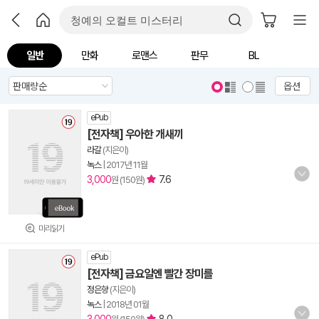
일반
만화
로맨스
판무
BL
옵션
ePub
[전자책] 우아한 개새끼
라갈
(지은이)
녹스
|
2017년 11월
3,000
7.6
원 (150원)
미리읽기
ePub
[전자책] 금요일엔 빨간 장미를
정은향
(지은이)
녹스
|
2018년 01월