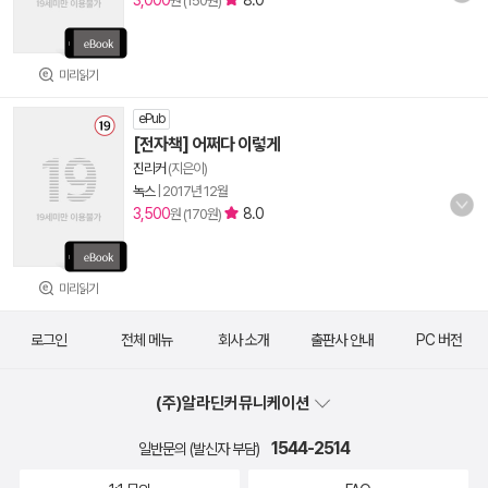
3,000
8.0
원 (150원)
미리읽기
ePub
[전자책] 어쩌다 이렇게
진리커
(지은이)
녹스
|
2017년 12월
3,500
8.0
원 (170원)
미리읽기
로그인
전체 메뉴
회사 소개
출판사 안내
PC 버전
(주)알라딘커뮤니케이션
1544-2514
일반문의 (발신자 부담)