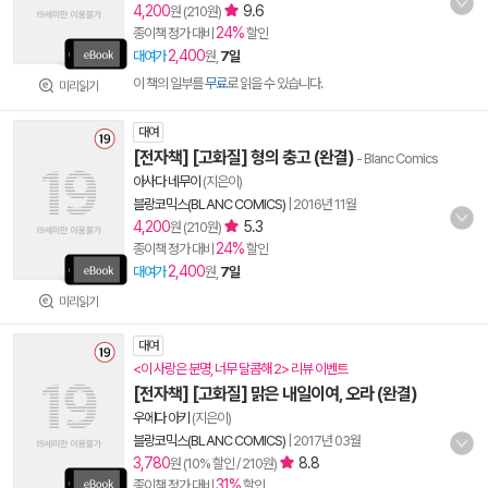
4,200
9.6
원 (210원)
24%
종이책 정가 대비
할인
2,400
대여가
원,
7일
이 책의 일부를
무료
로 읽을 수 있습니다.
미리읽기
대여
[전자책] [고화질] 형의 충고 (완결)
- Blanc Comics
아사다 네무이
(지은이)
블랑코믹스(BLANC COMICS)
|
2016년 11월
4,200
5.3
원 (210원)
24%
종이책 정가 대비
할인
2,400
대여가
원,
7일
미리읽기
대여
<이 사랑은 분명, 너무 달콤해 2> 리뷰 이벤트
[전자책] [고화질] 맑은 내일이여, 오라 (완결)
우에다 아키
(지은이)
블랑코믹스(BLANC COMICS)
|
2017년 03월
3,780
8.8
원 (10% 할인 / 210원)
31%
종이책 정가 대비
할인