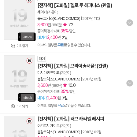
[전자책] [고화질] 헬로 투 해피니스 (완결)
세이카
(지은이)
블랑코믹스(BLANC COMICS)
|
2017년 11월
3,600
7.2
원 (180원)
35%
종이책 정가 대비
할인
2,400
대여가
원,
7일
이 책의 일부를
무료
로 읽을 수 있습니다.
미리읽기
대여
[전자책] [고화질] 브라더★셔플! (완결)
미시마 카즈히코
(지은이)
블랑코믹스(BLANC COMICS)
|
2017년 05월
3,600
10.0
원 (180원)
35%
종이책 정가 대비
할인
2,400
대여가
원,
7일
이 책의 일부를
무료
로 읽을 수 있습니다.
미리읽기
[전자책] [고화질] 러브 캐러멜 레시피
아카호시 제이크
(지은이)
블랑코믹스(BLANC COMICS)
|
2018년 02월