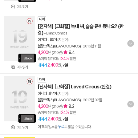
미리읽기
대여
[전자책] [고화질] 늑대 씨, 슬슬 준비됐나요? (완
결)
- Blanc Comics
야마다 니초메
(지은이)
블랑코믹스(BLANC COMICS)
|
2016년 11월
4,200
9.4
원 (210원)
24%
종이책 정가 대비
할인
2,400
대여가
원,
7일
미리읽기
대여
[전자책] [고화질] Loved Circus (완결)
아사다 네무이
(지은이)
블랑코믹스(BLANC COMICS)
|
2017년 02월
4,200
8.2
원 (210원)
24%
종이책 정가 대비
할인
2,400
대여가
원,
7일
이 책의 일부를
무료
로 읽을 수 있습니다.
미리읽기