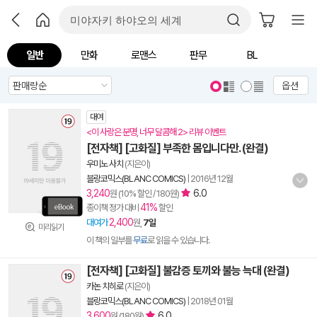
일반
만화
로맨스
판무
BL
옵션
대여
<이 사랑은 분명, 너무 달콤해 2> 리뷰 이벤트
[전자책] [고화질] 부족한 몸입니다만. (완결)
우미노 사치
(지은이)
블랑코믹스(BLANC COMICS)
|
2016년 12월
3,240
6.0
원 (10% 할인 / 180원)
41%
종이책 정가 대비
할인
2,400
대여가
원,
7일
미리읽기
이 책의 일부를
무료
로 읽을 수 있습니다.
[전자책] [고화질] 불감증 토끼와 불능 늑대 (완결)
카논 치히로
(지은이)
블랑코믹스(BLANC COMICS)
|
2018년 01월
3,600
6.0
원 (180원)