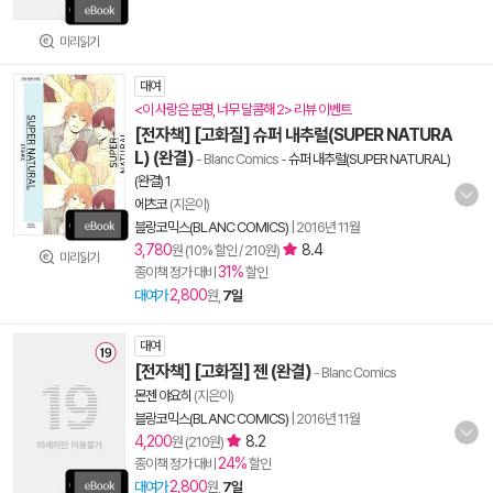
미리읽기
대여
<이 사랑은 분명, 너무 달콤해 2> 리뷰 이벤트
[전자책] [고화질] 슈퍼 내추럴(SUPER NATURA
L) (완결)
- Blanc Comics
-
슈퍼 내추럴(SUPER NATURAL)
(완결) 1
에츠코
(지은이)
블랑코믹스(BLANC COMICS)
|
2016년 11월
3,780
8.4
원 (10% 할인 / 210원)
미리읽기
31%
종이책 정가 대비
할인
2,800
대여가
원,
7일
대여
[전자책] [고화질] 젠 (완결)
- Blanc Comics
몬젠 야요히
(지은이)
블랑코믹스(BLANC COMICS)
|
2016년 11월
4,200
8.2
원 (210원)
24%
종이책 정가 대비
할인
2,800
대여가
원,
7일