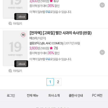
3,600
8.0
원 (180원)
35%
종이책 정가 대비
할인
이 책의 일부를
무료
로 읽을 수 있습니다.
미리읽기
[전자책] [고화질] 빨간 사과의 속사정 (완결)
마스이
(지은이)
블랑코믹스(BLANC COMICS)
|
2017년 09월
3,600
7.6
원 (180원)
35%
종이책 정가 대비
할인
이 책의 일부를
무료
로 읽을 수 있습니다.
미리읽기
1
2
로그인
전체 메뉴
회사 소개
출판사 안내
PC 버전