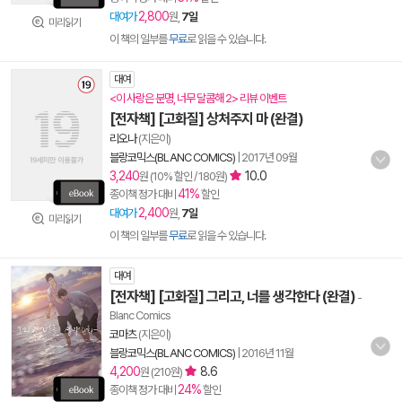
2,800
대여가
원,
7일
미리읽기
이 책의 일부를
무료
로 읽을 수 있습니다.
대여
<이 사랑은 분명, 너무 달콤해 2> 리뷰 이벤트
[전자책] [고화질] 상처주지 마 (완결)
리오나
(지은이)
블랑코믹스(BLANC COMICS)
|
2017년 09월
3,240
10.0
원 (10% 할인 / 180원)
41%
종이책 정가 대비
할인
2,400
대여가
원,
7일
미리읽기
이 책의 일부를
무료
로 읽을 수 있습니다.
대여
[전자책] [고화질] 그리고, 너를 생각한다 (완결)
-
Blanc Comics
코마츠
(지은이)
블랑코믹스(BLANC COMICS)
|
2016년 11월
4,200
8.6
원 (210원)
24%
종이책 정가 대비
할인