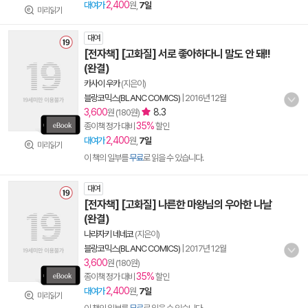
2,400
대여가
원,
7일
미리읽기
대여
[전자책] [고화질] 서로 좋아하다니 말도 안 돼!!
(완결)
카사이 우카
(지은이)
블랑코믹스(BLANC COMICS)
|
2016년 12월
3,600
8.3
원 (180원)
35%
종이책 정가 대비
할인
2,400
대여가
원,
7일
미리읽기
이 책의 일부를
무료
로 읽을 수 있습니다.
대여
[전자책] [고화질] 나른한 마왕님의 우아한 나날
(완결)
나라자키 네네코
(지은이)
블랑코믹스(BLANC COMICS)
|
2017년 12월
3,600
원 (180원)
35%
종이책 정가 대비
할인
2,400
대여가
원,
7일
미리읽기