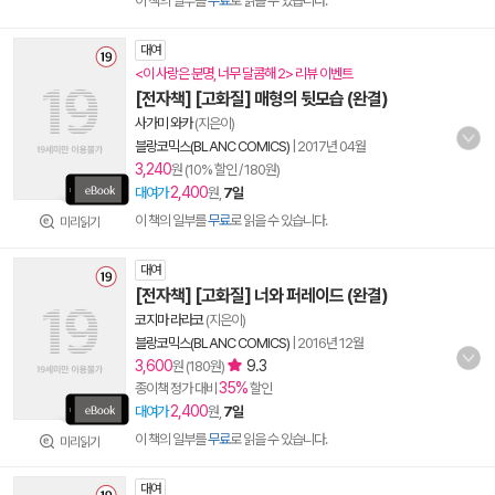
이 책의 일부를
무료
로 읽을 수 있습니다.
대여
<이 사랑은 분명, 너무 달콤해 2> 리뷰 이벤트
[전자책] [고화질] 매형의 뒷모습 (완결)
사가미 와카
(지은이)
블랑코믹스(BLANC COMICS)
|
2017년 04월
3,240
원 (10% 할인 / 180원)
2,400
대여가
원,
7일
이 책의 일부를
무료
로 읽을 수 있습니다.
미리읽기
대여
[전자책] [고화질] 너와 퍼레이드 (완결)
코지마 라라코
(지은이)
블랑코믹스(BLANC COMICS)
|
2016년 12월
3,600
9.3
원 (180원)
35%
종이책 정가 대비
할인
2,400
대여가
원,
7일
이 책의 일부를
무료
로 읽을 수 있습니다.
미리읽기
대여