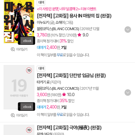
대여
<이 사랑은 분명, 너무 달콤해 2> 리뷰 이벤트
[전자책] [고화질] 용사 IN 마왕의 집 (완결)
이누도키
(글),
쇼헤이
(그림)
블랑코믹스(BLANC COMICS)
|
2016년 12월
3,780
9.0
원 (10% 할인 / 210원)
31%
종이책 정가 대비
할인
2,400
대여가
원,
7일
미리읽기
이 책의 일부를
무료
로 읽을 수 있습니다.
대여
[전자책] [고화질] 단칸방 임금님 (완결)
타카기 료
(지은이)
블랑코믹스(BLANC COMICS)
|
2017년 11월
3,600
10.0
원 (180원)
35%
종이책 정가 대비
할인
2,400
대여가
원,
7일
이 책의 일부를
무료
로 읽을 수 있습니다.
미리읽기
[전자책] [고화질] 극야(極夜) (완결)
몬젠 야요히
(지은이)