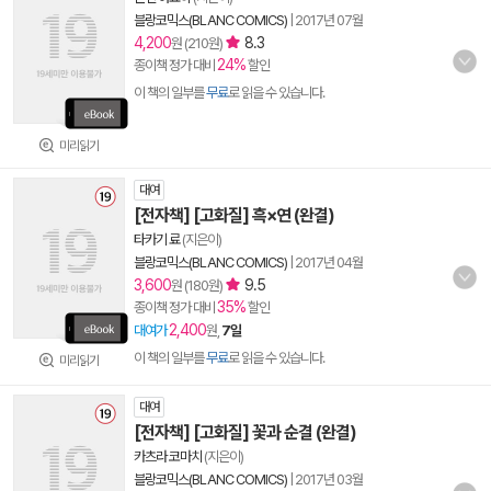
블랑코믹스(BLANC COMICS)
|
2017년 07월
4,200
8.3
원 (210원)
24%
종이책 정가 대비
할인
이 책의 일부를
무료
로 읽을 수 있습니다.
미리읽기
대여
[전자책] [고화질] 흑×연 (완결)
타카기 료
(지은이)
블랑코믹스(BLANC COMICS)
|
2017년 04월
3,600
9.5
원 (180원)
35%
종이책 정가 대비
할인
2,400
대여가
원,
7일
이 책의 일부를
무료
로 읽을 수 있습니다.
미리읽기
대여
[전자책] [고화질] 꽃과 순결 (완결)
카츠라 코마치
(지은이)
블랑코믹스(BLANC COMICS)
|
2017년 03월