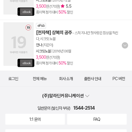
시크릿노블
|
2015년 12월
3,500
5.5
원 (170원)
50%
종이책 정가 대비
할인
ePub
[전자책] 상복의 공주
- 스쳐 지나간 첫사랑은 침상을 적신
다, 시크릿 노블
안나
(지은이)
시크릿노블
|
2016년 06월
3,500
원 (170원)
50%
종이책 정가 대비
할인
로그인
전체 메뉴
회사 소개
출판사 안내
PC 버전
(주)알라딘커뮤니케이션
1544-2514
일반문의 (발신자 부담)
1:1 문의
FAQ