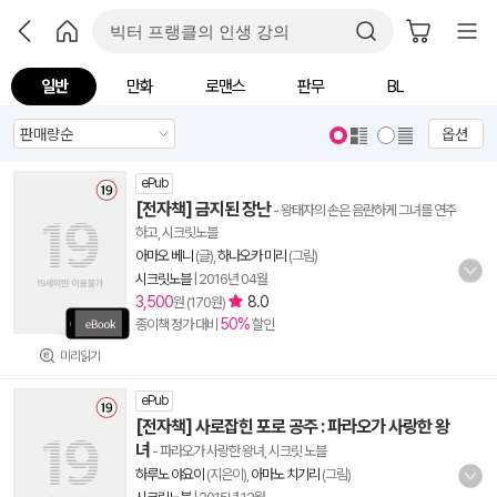
일반
만화
로맨스
판무
BL
옵션
ePub
[전자책] 금지된 장난
- 왕태자의 손은 음란하게 그녀를 연주
하고, 시크릿노블
아마오 베니
(글),
하나오카 미리
(그림)
시크릿노블
|
2016년 04월
3,500
8.0
원 (170원)
50%
종이책 정가 대비
할인
미리읽기
ePub
[전자책] 사로잡힌 포로 공주 : 파라오가 사랑한 왕
녀
- 파라오가 사랑한 왕녀, 시크릿 노블
하루노 야요이
(지은이),
아마노 치기리
(그림)