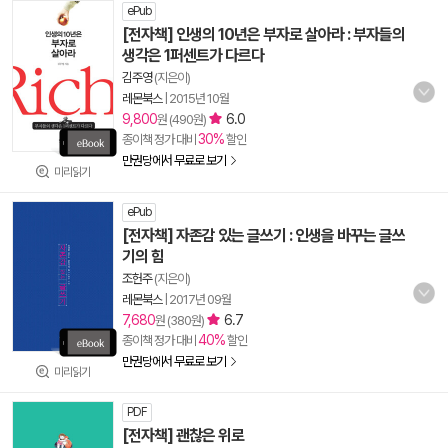
ePub
[전자책] 인생의 10년은 부자로 살아라 : 부자들의
생각은 1퍼센트가 다르다
김주영
(지은이)
레몬북스
|
2015년 10월
9,800
6.0
원 (490원)
30%
종이책 정가 대비
할인
만권당에서 무료로 보기
미리읽기
ePub
[전자책] 자존감 있는 글쓰기 : 인생을 바꾸는 글쓰
기의 힘
조헌주
(지은이)
레몬북스
|
2017년 09월
7,680
6.7
원 (380원)
40%
종이책 정가 대비
할인
만권당에서 무료로 보기
미리읽기
PDF
[전자책] 괜찮은 위로