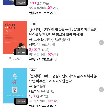
7,800
원 (390원)
40%
종이책 정가 대비
할인
만권당에서 무료로 보기
ePub
[전자책] 유대인에게 길을 묻다 : 삶에 치여 피로한
당신을 위한 5천 년 통찰의 힐링 메시지!
마빈 토케이어
(지은이),
유소운
(옮긴이)
레몬북스
|
2016년 01월
8,400
원 (420원)
40%
종이책 정가 대비
할인
미리읽기
만권당에서 무료로 보기
ePub
[전자책] 그래도 긍정이 답이다 : 지금 시작하지 않
으면 아무것도 시작되지 않는다
유소운
(지은이)
레몬북스
|
2014년 11월
9,100
원 (450원)
30%
종이책 정가 대비
할인
만권당에서 무료로 보기