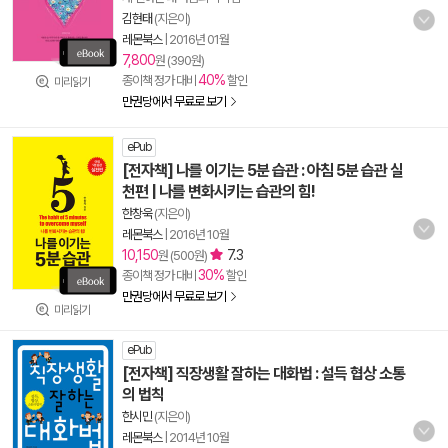
김현태
(지은이)
레몬북스
|
2016년 01월
7,800
원 (390원)
40%
종이책 정가 대비
할인
미리읽기
만권당에서 무료로 보기
ePub
[전자책] 나를 이기는 5분 습관 : 아침 5분 습관 실
천편 | 나를 변화시키는 습관의 힘!
한창욱
(지은이)
레몬북스
|
2016년 10월
10,150
7.3
원 (500원)
30%
종이책 정가 대비
할인
만권당에서 무료로 보기
미리읽기
ePub
[전자책] 직장생활 잘하는 대화법 : 설득 협상 소통
의 법칙
한시민
(지은이)
레몬북스
|
2014년 10월