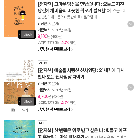
[전자책] 고마운 당신을 만났습니다 : 오늘도 지친
당신에게 마음의 따뜻한 위로가 필요할 때
- 오늘도 지
친 당신에게 마음의 따뜻한 위로가 필요할 때
김정한
(지은이)
레몬북스
|
2017년 05월
8,100
원 (400원)
40%
종이책 정가 대비
할인
만권당에서 무료로 보기
ePub
[전자책] 예술을 사랑한 신사임당 : 21세기에 다시
만나 보는 신사임당 이야기
강석진
(지은이)
레몬북스
|
2017년 02월
8,700
원 (430원)
40%
종이책 정가 대비
할인
만권당에서 무료로 보기
미리읽기
PDF
[전자책] 한 번쯤은 위로 받고 싶은 나 : 힘들고 아프
고 흔들리는 마음 달래주기
- 힘들고 아프고 흔들리는 마음