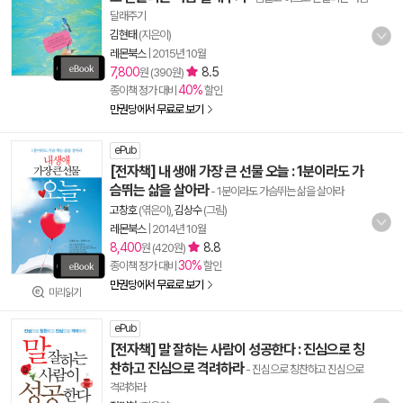
달래주기
김현태
(지은이)
레몬북스
|
2015년 10월
7,800
8.5
원 (390원)
40%
종이책 정가 대비
할인
만권당에서 무료로 보기
ePub
[전자책] 내 생애 가장 큰 선물 오늘 : 1분이라도 가
슴뛰는 삶을 살아라
- 1분이라도 가슴뛰는 삶을 살아라
고창호
(엮은이),
김상수
(그림)
레몬북스
|
2014년 10월
8,400
8.8
원 (420원)
30%
종이책 정가 대비
할인
만권당에서 무료로 보기
미리읽기
ePub
[전자책] 말 잘하는 사람이 성공한다 : 진심으로 칭
찬하고 진심으로 격려하라
- 진심으로 칭찬하고 진심으로
격려하라