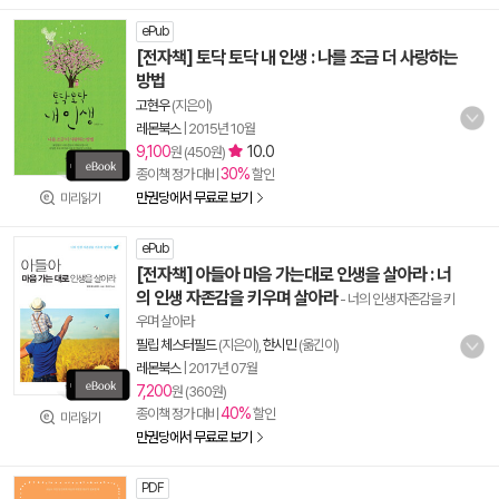
ePub
[전자책] 토닥 토닥 내 인생 : 나를 조금 더 사랑하는
방법
고현우
(지은이)
레몬북스
|
2015년 10월
9,100
10.0
원 (450원)
30%
종이책 정가 대비
할인
만권당에서 무료로 보기
미리읽기
ePub
[전자책] 아들아 마음 가는대로 인생을 살아라 : 너
의 인생 자존감을 키우며 살아라
- 너의 인생 자존감을 키
우며 살아라
필립 체스터필드
(지은이),
한시민
(옮긴이)
레몬북스
|
2017년 07월
7,200
원 (360원)
40%
종이책 정가 대비
할인
미리읽기
만권당에서 무료로 보기
PDF