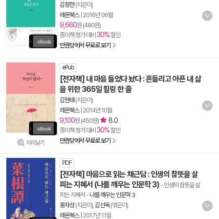
김정한
(지은이)
레몬북스
|
2016년 06월
9,660
원 (480원)
30%
종이책 정가 대비
할인
만권당에서 무료로 보기
ePub
[전자책] 내 마음 들었다 놨다 : 흔들리고 아픈 내 삶
을 위한 365일 힐링 한 줄
김현태
(지은이)
레몬북스
|
2014년 10월
9,100
8.0
원 (450원)
30%
종이책 정가 대비
할인
만권당에서 무료로 보기
미리읽기
PDF
[전자책] 마음으로 읽는 채근담 : 인생의 참뜻을 살
피는 지혜서 (나를 깨우는 인문학 3)
- 인생의 참뜻을 살
피는 지혜서
-
나를 깨우는 인문학 3
홍자성
(지은이),
김선옥
(엮은이)
레몬북스
|
2017년 11월