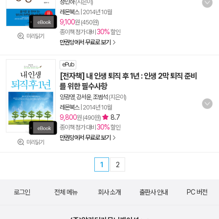
정민하
(지은이)
레몬북스
|
2014년 10월
9,100
원 (450원)
30%
종이책 정가 대비
할인
미리읽기
만권당에서 무료로 보기
ePub
[전자책] 내 인생 퇴직 후 1년 : 인생 2막 퇴직 준비
를 위한 필수사항
양광영
,
강서윤
,
조범석
(지은이)
레몬북스
|
2014년 10월
9,800
8.7
원 (490원)
30%
종이책 정가 대비
할인
만권당에서 무료로 보기
미리읽기
1
2
로그인
전체 메뉴
회사 소개
출판사 안내
PC 버전