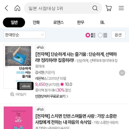
일반
만화
로맨스
판무
BL
옵션
ePub
[전자책] 단순하게 사는 즐거움 : 단순하게, 선택하
라! 정리하라! 집중하라!
- 단순하게, 선택하라! 정리하라! 집
중하라!
김시현
(지은이)
레몬북스
|
2015년 10월
9,450
10.0
원 (470원)
30%
종이책 정가 대비
할인
미리읽기
만권당에서 무료로 보기
ePub
[전자책] 스치면 인연 스며들면 사랑 : 가장 소중한
사람에게 전하는 내 마음의 속삭임
- 가장 소중한 사람에
게 전하는 내 마음의 속삭임