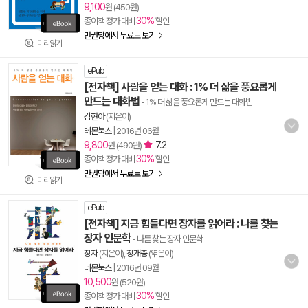
9,100
원 (450원)
30%
종이책 정가 대비
할인
만권당에서 무료로 보기
미리읽기
ePub
[전자책] 사람을 얻는 대화 : 1% 더 삶을 풍요롭게
만드는 대화법
- 1% 더 삶을 풍요롭게 만드는 대화법
김현아
(지은이)
레몬북스
|
2016년 06월
9,800
7.2
원 (490원)
30%
종이책 정가 대비
할인
만권당에서 무료로 보기
미리읽기
ePub
[전자책] 지금 힘들다면 장자를 읽어라 : 나를 찾는
장자 인문학
- 나를 찾는 장자 인문학
장자
(지은이),
장개충
(엮은이)
레몬북스
|
2016년 09월
10,500
원 (520원)
30%
종이책 정가 대비
할인