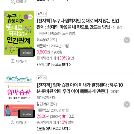
미리읽기
ePub
[전자책] 누구나 원하지만 뜻대로 되지 않는 인간
관계 : 상대의 마음을 내 편으로 만드는 방법
- 상대의
마음을 내 편으로 만드는 방법
유소운
(지은이)
레몬북스
|
2014년 10월
9,800
원 (490원)
30%
종이책 정가 대비
할인
미리읽기
만권당에서 무료로 보기
ePub
[전자책] 엄마 습관 아이 미래가 결정된다 : 하루 10
분 준비된 엄마 우리 아이 똑똑하게 만든다
- 아이 미
래가 결정된다
김민아
(지은이)
레몬북스
|
2016년 01월
7,800
10.0
원 (390원)
40%
종이책 정가 대비
할인
미리읽기
만권당에서 무료로 보기