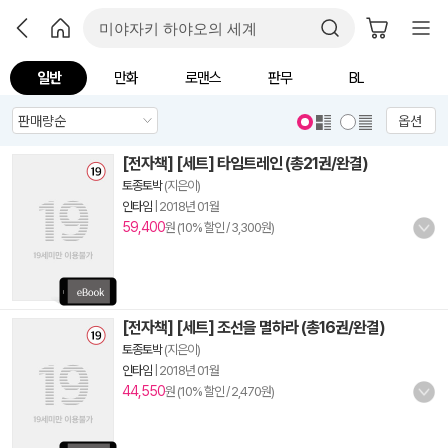
일반
만화
로맨스
판무
BL
옵션
[전자책] [세트] 타임트레인 (총21권/완결)
토종토박
(지은이)
인타임
|
2018년 01월
59,400
원 (10% 할인 / 3,300원)
[전자책] [세트] 조선을 멸하라 (총16권/완결)
토종토박
(지은이)
인타임
|
2018년 01월
44,550
원 (10% 할인 / 2,470원)