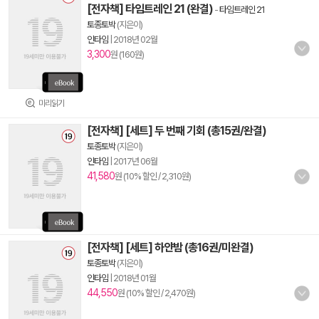
[전자책] 타임트레인 21 (완결)
-
타임트레인 21
토종토박
(지은이)
인타임
|
2018년 02월
3,300
원 (160원)
미리읽기
[전자책] [세트] 두 번째 기회 (총15권/완결)
토종토박
(지은이)
인타임
|
2017년 06월
41,580
원 (10% 할인 / 2,310원)
[전자책] [세트] 하얀밤 (총16권/미완결)
토종토박
(지은이)
인타임
|
2018년 01월
44,550
원 (10% 할인 / 2,470원)