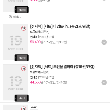
3,300
원 (160원)
미리읽기
[전자책] [세트] 타임트레인 (총21권/완결)
토종토박
(지은이)
인타임
|
2018년 01월
59,400
원 (10% 할인 / 3,300원)
[전자책] [세트] 조선을 멸하라 (총16권/완결)
토종토박
(지은이)
인타임
|
2018년 01월
44,550
원 (10% 할인 / 2,470원)
ePub